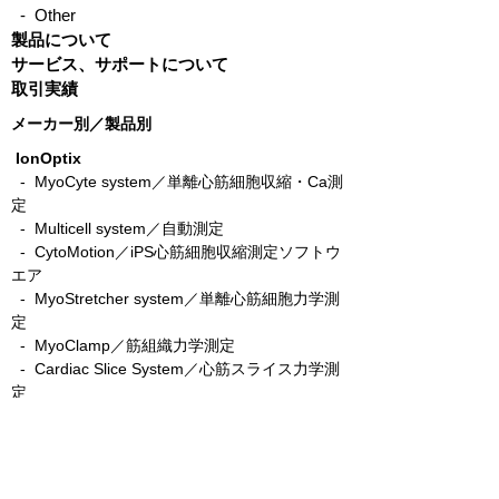
- Other
製品について
サービス、サポートについて
取引実績
メーカー別／製品別
IonOptix
- MyoCyte system／単離心筋細胞収縮・Ca測
定
-
Multicell system／自動測定
-
CytoMotion／iPS心筋細胞収縮測定ソフトウ
エア
-
MyoStretcher system／単離心筋細胞力学測
定
-
MyoClamp／筋組織力学測定
-
Cardiac Slice System／心筋スライス力学測
定
-
C-Pace／筋細胞電気刺激培養装置
- C-Dish／C-Pace用カーボン電極
-
C-Stretch／筋細胞伸展刺激培養装置
​ -
MyoPacer／電気刺激装置