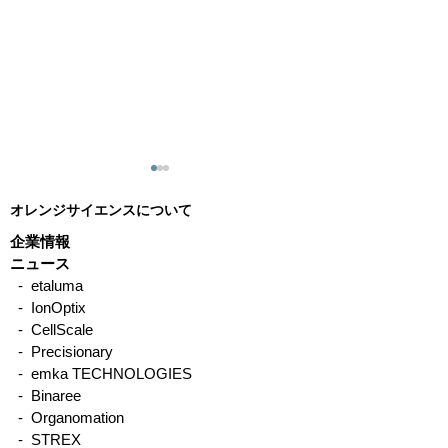
オレンジサイエンスについて
企業情報
ニュース
- etaluma
- IonOptix
ステージトップのインキ
etaluma社タ
- CellScale
ュベーターで正しい細胞
光顕微鏡 使用
- Precisionary
- emka TECHNOLOGIES
の挙動が観察できていま
- Binaree
すか？
- Organomation
- STREX