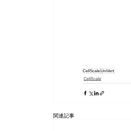
CellScale
UniVert
CellScale
関連記事