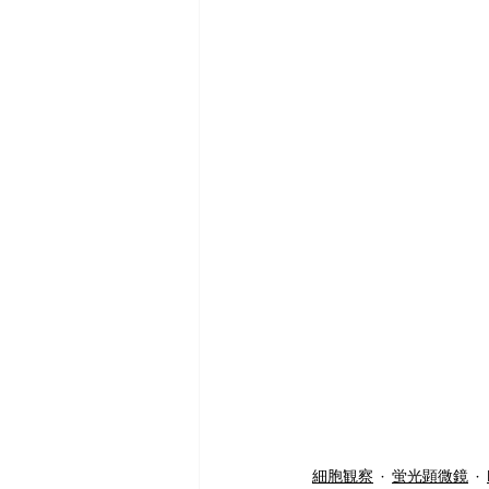
細胞観察
蛍光顕微鏡