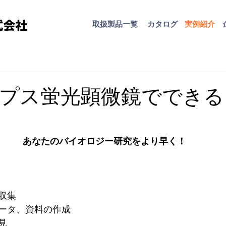
取扱​製品一覧
カタログ
​実例紹介
プス蛍光顕微鏡でできる
あなたのバイオロジー研究をより早く！ 
収集
ータ、資料の作成
見