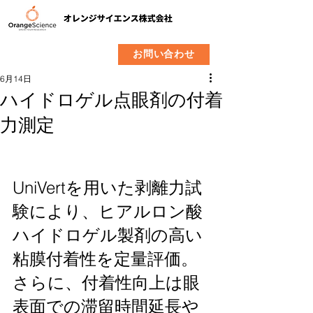
​製品
企業情報
お問い合わせ
6月14日
ハイドロゲル点眼剤の付着
力測定
UniVertを用いた剥離力試
験により、ヒアルロン酸
ハイドロゲル製剤の高い
粘膜付着性を定量評価。
さらに、付着性向上は眼
表面での滞留時間延長や