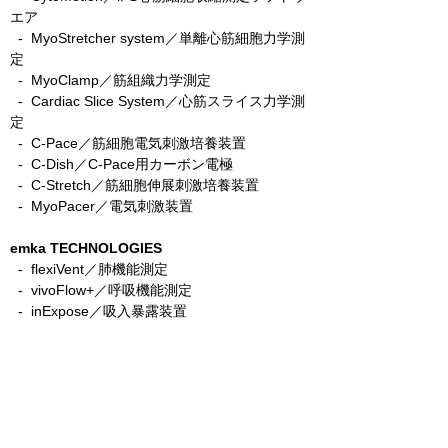
エア
-
MyoStretcher system／単離心筋細胞力学測
定
-
MyoClamp／筋組織力学測定
-
Cardiac Slice System／心筋スライス力学測
定
-
C-Pace／筋細胞電気刺激培養装置
- C-Dish／C-Pace用カーボン電極
-
C-Stretch／筋細胞伸展刺激培養装置
​ -
MyoPacer／電気刺激装置
emka TECHNOLOGIES
- flexiVent／肺機能測定
- vivoFlow+／呼吸機能測定
- inExpose／吸入暴露装置
- expoCube／細胞暴露装置
- physioLens／精密肺スライスイメージング
システム
- easyTEL+／非侵襲テレメトリー
- ecgTUNNEL／非侵襲心電図レコーディング