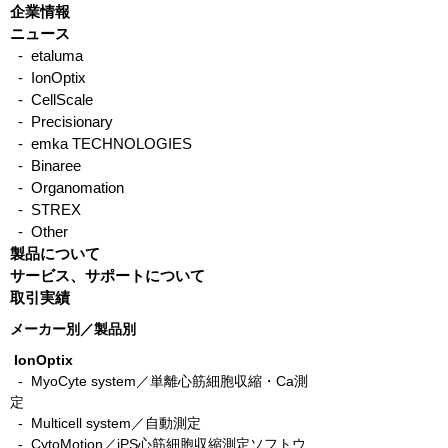
企業情報
ニュース
- etaluma
- IonOptix
生体サンプルの
腱損傷モデルにおける腱
- CellScale
治癒メカニズムの評価
- Precisionary
- emka TECHNOLOGIES
- Binaree
- Organomation
- STREX
- Other
製品について
サービス、サポートについて
取引実績
メーカー別／製品別
IonOptix
- MyoCyte system／単離心筋細胞収縮・Ca測
定
-
Multicell system／自動測定
-
CytoMotion／iPS心筋細胞収縮測定ソフトウ