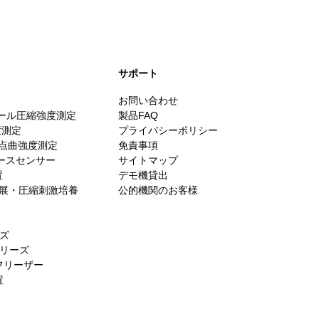
​サポート
お問い合わせ
スケール圧縮強度測定
製品FAQ
度測定
プライバシーポリシー
ノストレス・メカノバイ
・3点曲強度測定
免責事項
ジー伸展刺激・加圧刺激
ォースセンサー
サイトマップ
装置のご紹介
置
デモ機貸出
es／伸展・圧縮刺激培養
公的機関のお客様
ーズ
シリーズ
フリーザー
置