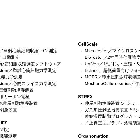
CellScale
stem／単離心筋細胞収縮・Ca測定
- MicroTester／マイクロ
tem／自動測定
- BioTester／2軸同時伸展強
CellScale社静水圧刺激培養装
メカ
n／iPS心筋細胞収縮測定ソフトウエア
- UniVert／1軸引張・圧縮
置 国内使用論文紹介
オロ
r system／単離心筋細胞力学測定
- Eclipse／超低荷重向けフ
培養
筋組織力学測定
-
MCTR／静水圧刺激培養装
ce System／心筋スライス力学測定
- MechanoCulture seri
細胞電気刺激培養装置
ace用カーボン電極
STREX
／筋細胞伸展刺激培養装置
- 伸展刺激培養装置 STシリ
電気刺激装置
-
ガス加圧刺激培養装置 SP
- 凍結温度制御プログラム・
IES
- 卓上真空型プラズマ処理装
機能測定
呼吸機能測定
Organomation