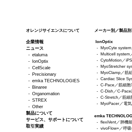
オレンジサイエンスについて
メーカー別／製品別
企業情報
IonOptix
- MyoCyte sy
ニュース
-
Multicell sys
- etaluma
皮膚組織レイヤー穴あけ試験
-
CytoMotio
- IonOptix
-
MyoStretche
- CellScale
-
MyoClamp／
- Precisionary
-
Cardiac Sli
- emka TECHNOLOGIES
-
C-Pace／筋
- Binaree
- C-Dish／C-P
- Organomation
-
C-Stretch
- STREX
​ -
MyoPacer／
- Other
製品について
emka TECHNOLOG
サービス、サポートについて
- flexiVent／肺
取引実績
- vivoFlow+／