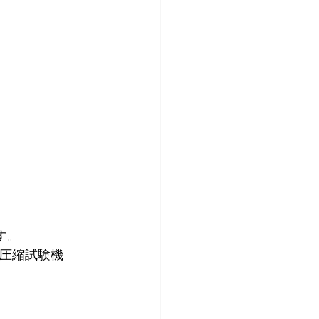
す。
圧縮試験機