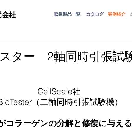
取扱​製品一覧
カタログ
​実例紹介
スター 2軸同時引張試
CellScale社 
BioTester（二軸同時引張試験機）
がコラーゲンの分解と修復に与える