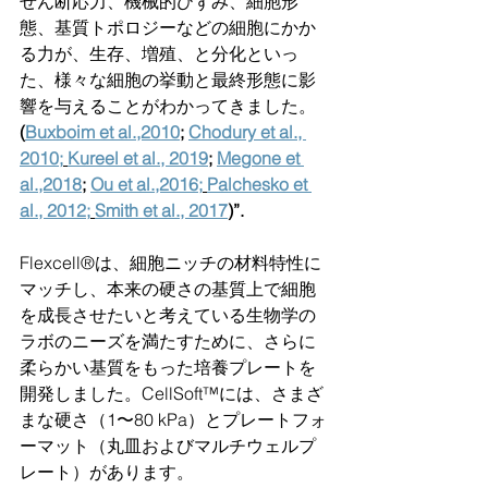
せん断応力、機械的ひずみ、細胞形
態、基質トポロジーなどの細胞にかか
る力が、生存、増殖、と分化といっ
た、様々な細胞の挙動と最終形態に影
響を与えることがわかってきました。
(
Buxboim et al.,2010
; 
Chodury et al., 
2010;
Kureel et al., 2019
; 
Megone et 
al.,2018
; 
Ou et al.,2016;
Palchesko et 
al., 2012;
Smith et al., 2017
)”.
Flexcell®は、細胞ニッチの材料特性に
マッチし、本来の硬さの基質上で細胞
を成長させたいと考えている生物学の
ラボのニーズを満たすために、さらに
柔らかい基質をもった培養プレートを
開発しました。CellSoft™には、さまざ
まな硬さ（1〜80 kPa）とプレートフォ
ーマット（丸皿およびマルチウェルプ
レート）があります。