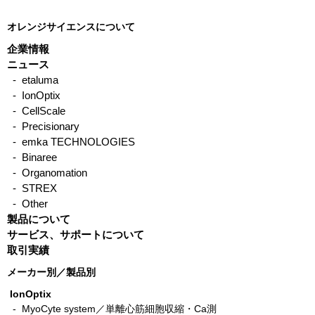
オレンジサイエンスについて
企業情報
ニュース
- etaluma
- IonOptix
single plate stretch
Flexcell new dist
- CellScale
stimulation system Flex Jr.
Japan
- Precisionary
- emka TECHNOLOGIES
- Binaree
- Organomation
- STREX
- Other
製品について
サービス、サポートについて
取引実績
メーカー別／製品別
IonOptix
- MyoCyte system／単離心筋細胞収縮・Ca測