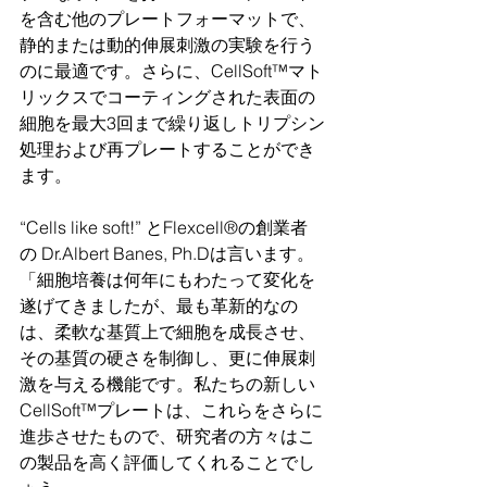
を含む他のプレートフォーマットで、
静的または動的伸展刺激の実験を行う
のに最適です。さらに、CellSoft™マト
リックスでコーティングされた表面の
細胞を最大3回まで繰り返しトリプシン
処理および再プレートすることができ
ます。
“Cells like soft!” とFlexcell®の創業者
の Dr.Albert Banes, Ph.Dは言います。
「細胞培養は何年にもわたって変化を
遂げてきましたが、最も革新的なの
は、柔軟な基質上で細胞を成長させ、
その基質の硬さを制御し、更に伸展刺
激を与える機能です。私たちの新しい
CellSoft™プレートは、これらをさらに
進歩させたもので、研究者の方々はこ
の製品を高く評価してくれることでし