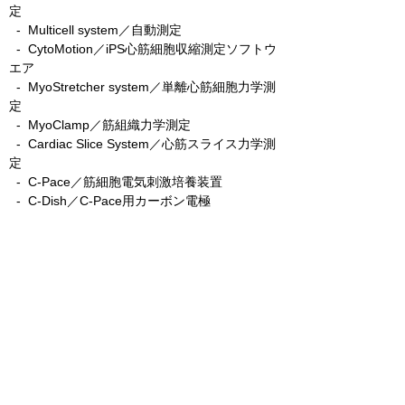
定
-
Multicell system／自動測定
-
CytoMotion／iPS心筋細胞収縮測定ソフトウ
エア
-
MyoStretcher system／単離心筋細胞力学測
定
-
MyoClamp／筋組織力学測定
-
Cardiac Slice System／心筋スライス力学測
定
-
C-Pace／筋細胞電気刺激培養装置
- C-Dish／C-Pace用カーボン電極
-
C-Stretch／筋細胞伸展刺激培養装置
​ -
MyoPacer／電気刺激装置
emka TECHNOLOGIES
- flexiVent／肺機能測定
- vivoFlow+／呼吸機能測定
- inExpose／吸入暴露装置
- expoCube／細胞暴露装置
- physioLens／精密肺スライスイメージング
システム