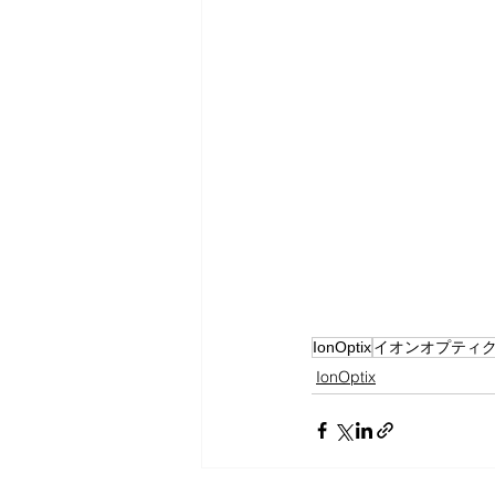
IonOptix
イオンオプティ
IonOptix