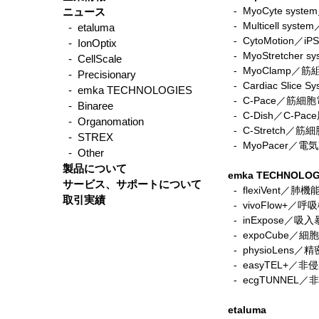
- MyoCyte sy
ニュース
-
Multicell sys
- etaluma
イオンオプティクス／ビデオ
-
CytoMotio
- IonOptix
チュートリアル ー マウスの
-
MyoStretche
- CellScale
心筋細胞分離
-
MyoClamp／
- Precisionary
-
Cardiac Sli
- emka TECHNOLOGIES
-
C-Pace／筋
- Binaree
- C-Dish／C-P
- Organomation
-
C-Stretch
- STREX
​ -
MyoPacer／
- Other
製品について
emka TECHNOLOG
サービス、サポートについて
- flexiVent／肺
取引実績
- vivoFlow+／
- inExpose／吸
- expoCube／
- physioLen
- easyTEL+／
- ecgTUNNE
etaluma