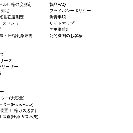
スケール圧縮強度測定
製品FAQ
度測定
プライバシーポリシー
ンオプティクス社のビデ
・3点曲強度測定
免責事項
ュートリアルシリーズ：
ォースセンサー
サイトマップ
・カルシウムデータの取
置
デモ機貸出
es／伸展・圧縮刺激培養
公的機関のお客様
ーズ
シリーズ
フリーザー
置
ター
ーター(大容量)
(MicroPlate)
生装置(圧縮ガス必要)
発生装置(圧縮ガス不要)