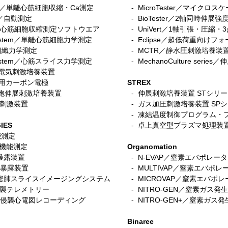
stem／単離心筋細胞収縮・Ca測定
- MicroTester／マイクロ
tem／自動測定
- BioTester／2軸同時伸展強
イオンオプティクス／ビデオ
イオ
n／iPS心筋細胞収縮測定ソフトウエア
- UniVert／1軸引張・圧縮
チュートリアル ー 心筋細胞
オチ
r system／単離心筋細胞力学測定
- Eclipse／超低荷重向けフ
収縮性・カルシウム測定シス
収縮
筋組織力学測定
-
MCTR／静水圧刺激培養装
テム解析ソフト(IonWizard)
得
ce System／心筋スライス力学測定
- MechanoCulture seri
細胞電気刺激培養装置
ace用カーボン電極
STREX
／筋細胞伸展刺激培養装置
- 伸展刺激培養装置 STシリ
電気刺激装置
-
ガス加圧刺激培養装置 SP
- 凍結温度制御プログラム・
IES
- 卓上真空型プラズマ処理装
機能測定
呼吸機能測定
Organomation
入暴露装置
- N-EVAP／窒素エバポレー
細胞暴露装置
- MULTIVAP／窒素エバポレ
s／精密肺スライスイメージングシステム
- MICROVAP／窒素エバポレーター
非侵襲テレメトリー
- NITRO-GEN／窒素ガス発
L／非侵襲心電図レコーディング
- NITRO-GEN+／窒素ガス
Binaree