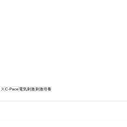
クス
C-Pace
電気刺激
刺激培養