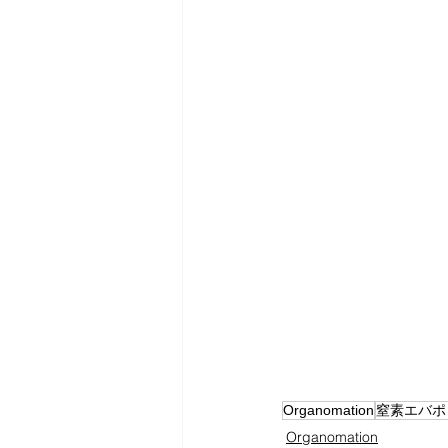
Organomation
窒素エバポ
Organomation