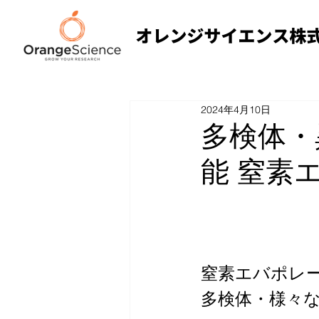
2024年4月10日
多検体・
能 窒素エ
窒素エバポレータ
多検体・様々