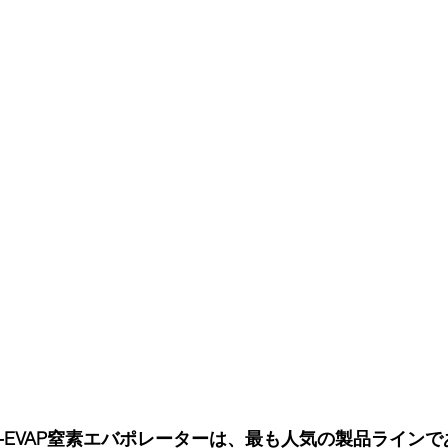
n社のN-EVAP窒素エバポレーターは、最も人気の製品ライ