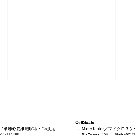
CellScale
stem／単離心筋細胞収縮・Ca測定
- MicroTester／マイクロ
tem／自動測定
- BioTester／2軸同時伸展強