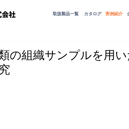
取扱​製品一覧
カタログ
​実例紹介
類の組織サンプルを用い
究