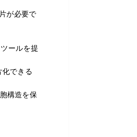
片が必要で
たツールを提
片化できる
胞構造を保