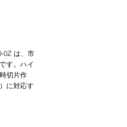
-0Z は、市
です。ハイ
同時切片作
）に対応す