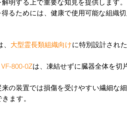
を解明する上で重要な知見を提供します。
を得るためには、健康で使用可能な組織切
社は、
大型霊長類組織向け
に特別設計され
。
 VF-800-0Z
は、凍結せずに臓器全体を切
従来の装置では損傷を受けやすい繊細な細
できます。