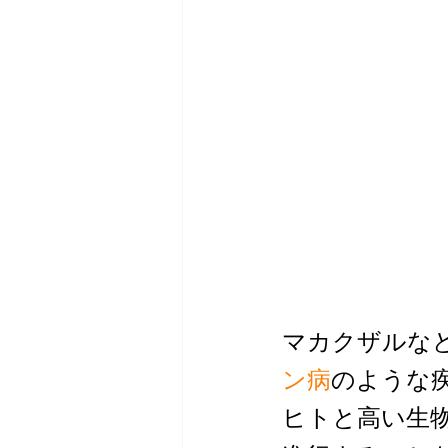
マカクザルな
ン病
のような
ヒトと高い生