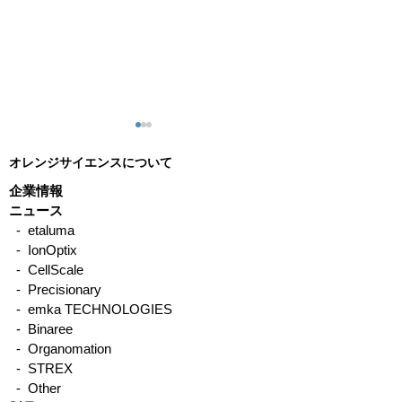
オレンジサイエンスについて
企業情報
ニュース
- etaluma
- IonOptix
CellScale製品 使用例一
CellScale社UniV
- CellScale
覧
張・圧縮試験機 使用論文
- Precisionary
- emka TECHNOLOGIES
紹介
- Binaree
- Organomation
- STREX
- Other