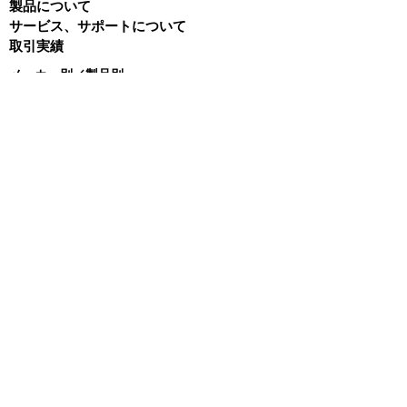
製品について
サービス、サポートについて
取引実績
メーカー別／製品別
IonOptix
- MyoCyte system／単離心筋細胞収縮・Ca測
定
-
Multicell system／自動測定
-
CytoMotion／iPS心筋細胞収縮測定ソフトウ
エア
-
MyoStretcher system／単離心筋細胞力学測
定
-
MyoClamp／筋組織力学測定
-
Cardiac Slice System／心筋スライス力学測
定
-
C-Pace／筋細胞電気刺激培養装置
- C-Dish／C-Pace用カーボン電極
-
C-Stretch／筋細胞伸展刺激培養装置
​ -
MyoPacer／電気刺激装置