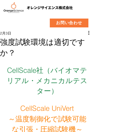
​製品
企業情報
お問い合わせ
2月3日
強度試験環境は適切です
か？
CellScale社（バイオマテ
リアル・メカニカルテス
ター）
CellScale UniVert
～温度制御化で試験可能
な引張・圧縮試験機～