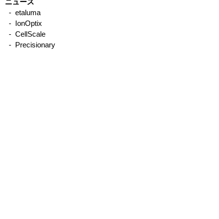
ニュース
- etaluma
- IonOptix
CellScale社 不規則形状の
UniVert（引張
- CellScale
細胞クラスターの強度測
機）使用例
- Precisionary
- emka TECHNOLOGIES
定
- Binaree
- Organomation
- STREX
- Other
製品について
サービス、サポートについて
取引実績
メーカー別／製品別
IonOptix
- MyoCyte system／単離心筋細胞収縮・Ca測
定
-
Multicell system／自動測定
-
CytoMotion／iPS心筋細胞収縮測定ソフトウ
エア