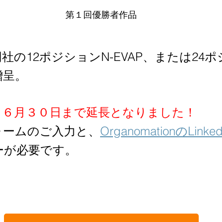
第１回優勝者作品
社の12ポジションN-EVAP、または24
贈呈。
：
６月３０日まで延長となりました！
ォームのご入力と、
OrganomationのLink
ーが必要です。