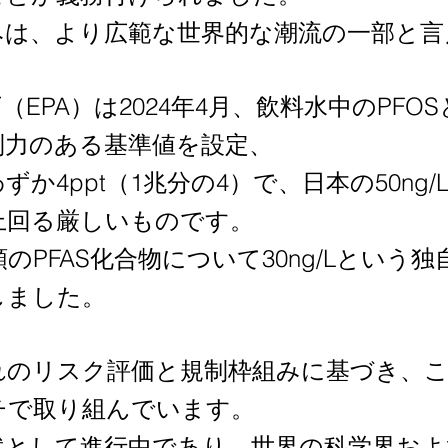
みは、より広範な世界的な潮流の一部と言
EPA）は2024年4月、飲料水中のPFOS
制力のある基準値を設定、
か4ppt（1兆分の4）で、日本の50ng
上回る厳しいものです。
のPFAS化合物について30ng/Lという
しました。
れのリスク評価と規制枠組みに基づき、
チで取り組んでいます。
然として進行中であり、世界の科学界およ