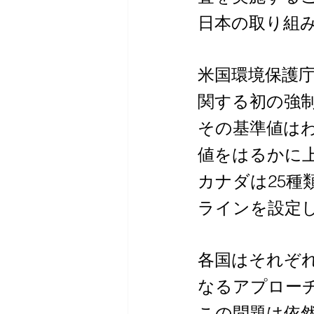
日本の取り組
米国環境保護庁（
関する初の強
その基準値はわず
値をはるかに
カナダは25種類
ラインを設定
各国はそれぞ
なるアプロー
この問題は依