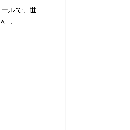
ロールで、世
ん 。