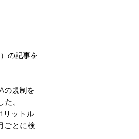
製造）の記事を
OAの規制を
した。
水1リットル
月ごとに検