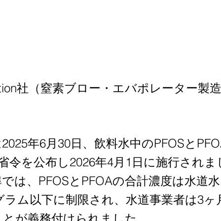
mation社（窒素ブロー・エバポレーター
。
025年6月30日、飲料水中のPFOSとPF
省令を公布し2026年4月1日に施行されま
では、PFOSとPFOAの合計濃度は水道
グラム以下に制限され、水道事業者は3ヶ
ことが義務付けられました。