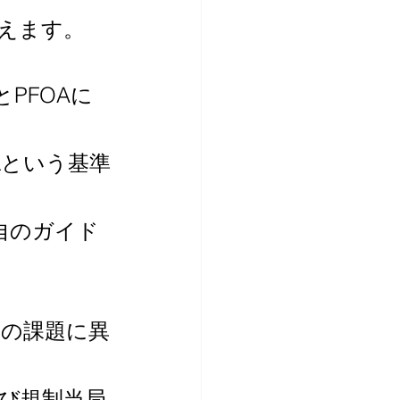
えます。
とPFOAに
/Lという基準
独自のガイド
この課題に異
び規制当局