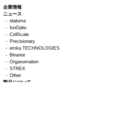
企業情報
ニュース
- etaluma
- IonOptix
第49回日本神経
第12回日本筋学会学術集
- CellScale
会
- Precisionary
- emka TECHNOLOGIES
- Binaree
- Organomation
- STREX
- Other
製品について
サービス、サポートについて
取引実績
メーカー別／製品別
IonOptix
- MyoCyte system／単離心筋細胞収縮・Ca測
定
-
Multicell system／自動測定