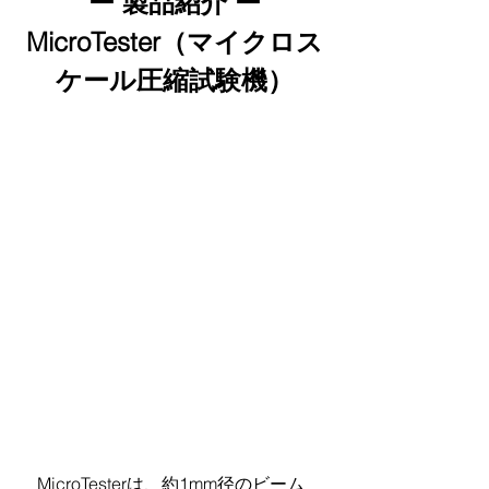
ー 製品紹介 ー
MicroTester（マイクロス
ケール圧縮試験機）
　MicroTesterは、約1mm径のビーム