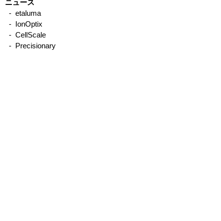
ニュース
- etaluma
- IonOptix
窒素エバポレーター、ロ
窒素エバポレー
- CellScale
ータリーエバポレータ
理
- Precisionary
- emka TECHNOLOGIES
ー、遠心エバポレーター
- Binaree
の総所有コスト比較
- Organomation
- STREX
- Other
製品について
サービス、サポートについて
取引実績
メーカー別／製品別
IonOptix
- MyoCyte system／単離心筋細胞収縮・Ca測
定
-
Multicell system／自動測定
-
CytoMotion／iPS心筋細胞収縮測定ソフトウ
エア