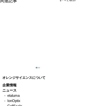
関連記事
オレンジサイエンスについて
企業情報
ニュース
- etaluma
- IonOptix
代謝解析のための生きた
前頭側頭型認知
- CellScale