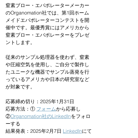
窒素ブロー・エバポレーターメーカー
のOrganomation社では、第1回ホーム
メイドエバポレーターコンテストを開
催中です。最優秀賞にはアメリカから
窒素ブロー・エバポレーターをプレゼ
ントします。
従来のサンプル処理器を使わず、窒素
や圧縮空気を使用し、ご自分で製作し
たユニークな機器でサンプル蒸発を行
っているアメリカや日本の研究室など
が対象です。
応募締め切り：2025年1月31日
応募方法：① 
フォーム
から応募し 
②
Organomation社のLinkedIn
をフォロ
ーする
結果発表：2025年2月7日 
LinkedIn
にて