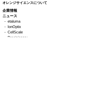
オレンジサイエンスについて
企業情報
ニュース
- etaluma
- IonOptix
[製品比較] 窒素吹付装置
[PFAS分析] E
- CellScale
N-EVAPとTurboVap
で記述のサンプ
- Precisionary
- emka TECHNOLOGIES
置
- Binaree
- Organomation
- STREX
- Other
製品について
サービス、サポートについて
取引実績
メーカー別／製品別
IonOptix
- MyoCyte system／単離心筋細胞収縮・Ca測
定