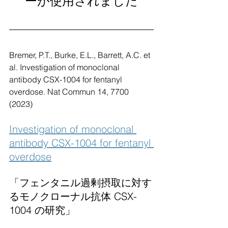
ーが使用されました
Bremer, P.T., Burke, E.L., Barrett, A.C. et 
al. Investigation of monoclonal 
antibody CSX-1004 for fentanyl 
overdose. Nat Commun 14, 7700 
(2023)
Investigation of monoclonal 
antibody CSX-1004 for fentanyl 
overdose
「フェンタニル過剰摂取に対す
るモノクローナル抗体 CSX-
1004 の研究」