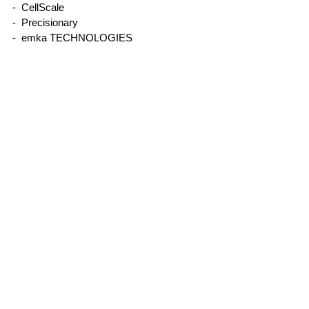
[論文紹介] マウス 無拘束
マウスの外科手
- CellScale
換気パラメータ測定
ありません EC
- Precisionary
- emka TECHNOLOGIES
- Binaree
- Organomation
- STREX
- Other
製品について
サービス、サポートについて
取引実績
メーカー別／製品別
IonOptix
- MyoCyte system／単離心筋細胞収縮・Ca測
定
-
Multicell system／自動測定
-
CytoMotion／iPS心筋細胞収縮測定ソフトウ
エア
-
MyoStretcher system／単離心筋細胞力学測
定
-
MyoClamp／筋組織力学測定