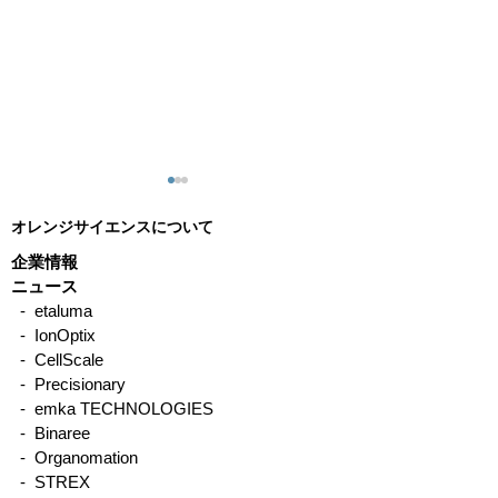
オレンジサイエンスについて
企業情報
ニュース
- etaluma
- IonOptix
メカニカルストレス培養
CellScale社
- CellScale
装置 使用論文紹介
養装置 国内使
- Precisionary
- emka TECHNOLOGIES
介
- Binaree
- Organomation
- STREX