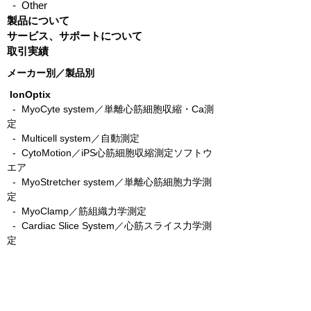
- Other
製品について
サービス、サポートについて
取引実績
メーカー別／製品別
IonOptix
- MyoCyte system／単離心筋細胞収縮・Ca測
定
-
Multicell system／自動測定
-
CytoMotion／iPS心筋細胞収縮測定ソフトウ
エア
-
MyoStretcher system／単離心筋細胞力学測
定
-
MyoClamp／筋組織力学測定
-
Cardiac Slice System／心筋スライス力学測
定
-
C-Pace／筋細胞電気刺激培養装置
- C-Dish／C-Pace用カーボン電極
-
C-Stretch／筋細胞伸展刺激培養装置
​ -
MyoPacer／電気刺激装置