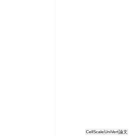
CellScale
UniVert
論文