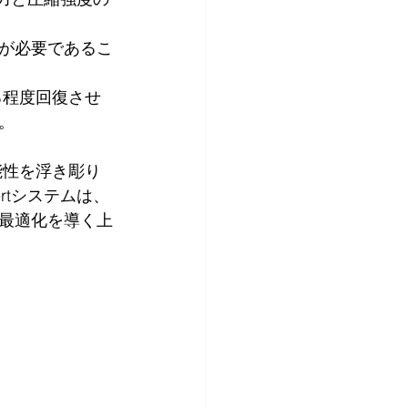
が必要であるこ
。
る程度回復させ
。　
能性を浮き彫り
ertシステムは、
最適化を導く上