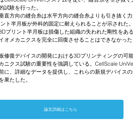
的試験を行った。
垂直方向の縫合糸は水平方向の縫合糸よりも引き抜く力
リント半月板が外科的固定に耐えられることが示された
3Dプリント半月板は損傷した組織の失われた剛性をあ
イオメカニクスを完全に回復させることはできなかった
板修復デバイスの開発における3Dプリンティングの可
クス試験の重要性を強調している。CellScale UniV
前に、詳細なデータを提供し、これらの新規デバイスの
を果たした。
論文詳細はこちら