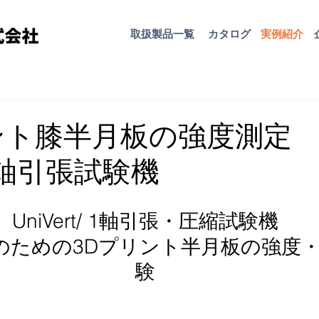
取扱​製品一覧
カタログ
​実例紹介
ント膝半月板の強度測
rt1軸引張試験機
UniVert/ 1軸引張・圧縮試験機
のための3Dプリント半月板の強度
験