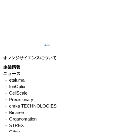
オレンジサイエンスについて
企業情報
ニュース
- etaluma
- IonOptix
CellScale製品 使用例一
CellScale社UniV
- CellScale
覧
張・圧縮試験機 使用論文
- Precisionary
- emka TECHNOLOGIES
紹介
- Binaree
- Organomation
- STREX
- Other