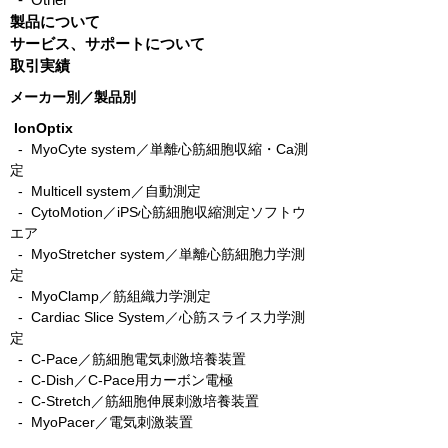
製品について
サービス、サポートについて
取引実績
メーカー別／製品別
IonOptix
- MyoCyte system／単離心筋細胞収縮・Ca測
定
-
Multicell system／自動測定
-
CytoMotion／iPS心筋細胞収縮測定ソフトウ
エア
-
MyoStretcher system／単離心筋細胞力学測
定
-
MyoClamp／筋組織力学測定
-
Cardiac Slice System／心筋スライス力学測
定
-
C-Pace／筋細胞電気刺激培養装置
- C-Dish／C-Pace用カーボン電極
-
C-Stretch／筋細胞伸展刺激培養装置
​ -
MyoPacer／電気刺激装置