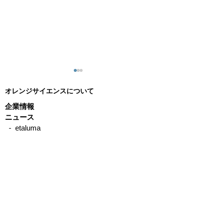
オレンジサイエンスについて
企業情報
ニュース
- etaluma
- IonOptix
IonOptix社 MultiCell
心筋細胞におけ
- CellScale
System単離心筋細胞解析
縮の機能的特性
- Precisionary
- emka TECHNOLOGIES
装置（全自動モデル）ア
- Binaree
ルツハイマー病と心機能
- Organomation
不全の関連性を探る
- STREX
- Other