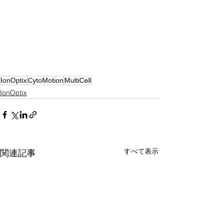
IonOptix
CytoMotion
MultiCell
IonOptix
すべて表示
関連記事