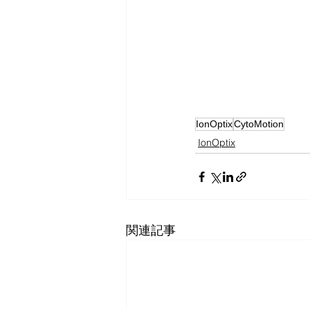
IonOptix
CytoMotion
IonOptix
関連記事