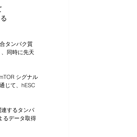
て
する
 結合タンパク質 
り、同時に先天
/mTOR シグナル
じて、hESC 
関連するタンパ
ムによるデータ取得