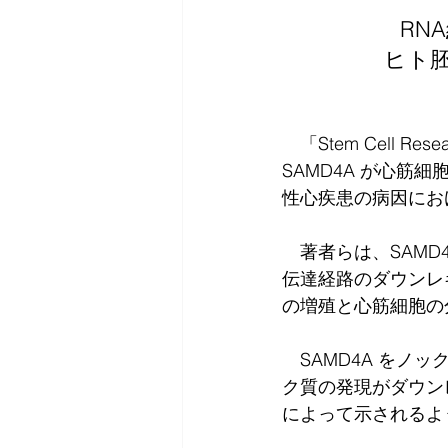
RN
ヒト
　「Stem Cell R
SAMD4A が心
性心疾患の病因におけ
　著者らは、SAMD4A
伝達経路のダウンレ
の増殖と心筋細胞の
　SAMD4A を
ク質の発現がダウンレギ
によって示されるよ