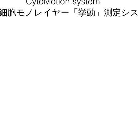
CytoMotion system
心筋細胞モノレイヤー「挙動」測定シ