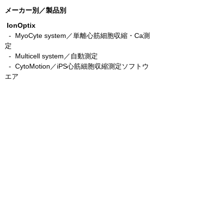
メーカー別／製品別
IonOptix
- MyoCyte system／単離心筋細胞収縮・Ca測
定
-
Multicell system／自動測定
-
CytoMotion／iPS心筋細胞収縮測定ソフトウ
エア
-
MyoStretcher system／単離心筋細胞力学測
定
-
MyoClamp／筋組織力学測定
-
Cardiac Slice System／心筋スライス力学測
定
-
C-Pace／筋細胞電気刺激培養装置
- C-Dish／C-Pace用カーボン電極
-
C-Stretch／筋細胞伸展刺激培養装置
​ -
MyoPacer／電気刺激装置
emka TECHNOLOGIES
- flexiVent／肺機能測定
- vivoFlow+／呼吸機能測定