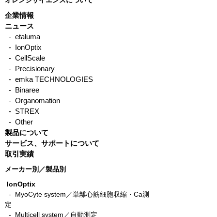
オレンジサイエンスについて
企業情報
ニュース
- etaluma
- IonOptix
高ひずみ速度試験（High-
剥離試験・ピー
- CellScale
rate testing）による生体
験による接着強
- Precisionary
- emka TECHNOLOGIES
材料・軟組織の力学評価
- Binaree
- Organomation
- STREX
- Other
製品について
サービス、サポートについて
取引実績
メーカー別／製品別
IonOptix
- MyoCyte system／単離心筋細胞収縮・Ca測
定
-
Multicell system／自動測定