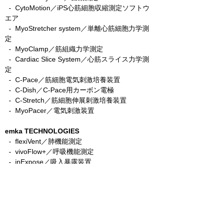
-
CytoMotion／iPS心筋細胞収縮測定ソフトウ
エア
-
MyoStretcher system／単離心筋細胞力学測
定
-
MyoClamp／筋組織力学測定
-
Cardiac Slice System／心筋スライス力学測
定
-
C-Pace／筋細胞電気刺激培養装置
- C-Dish／C-Pace用カーボン電極
-
C-Stretch／筋細胞伸展刺激培養装置
​ -
MyoPacer／電気刺激装置
emka TECHNOLOGIES
- flexiVent／肺機能測定
- vivoFlow+／呼吸機能測定
- inExpose／吸入暴露装置
- expoCube／細胞暴露装置
- physioLens／精密肺スライスイメージング
システム
- easyTEL+／非侵襲テレメトリー
- ecgTUNNEL／非侵襲心電図レコーディング