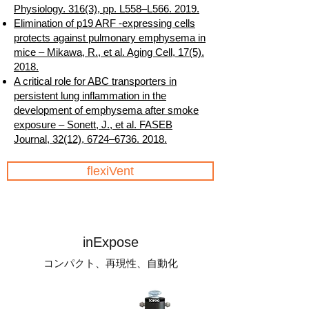
Physiology. 316(3), pp. L558–L566. 2019.
Elimination of p19 ARF -expressing cells
protects against pulmonary emphysema in
mice – Mikawa, R., et al. Aging Cell, 17(5).
2018.
A critical role for ABC transporters in
persistent lung inflammation in the
development of emphysema after smoke
exposure – Sonett, J., et al. FASEB
Journal, 32(12), 6724–6736. 2018.
flexiVent
inExpose
コンパクト、再現性、自動化