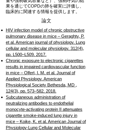
量や強制吸気容量など）、強制呼気の結
果を通じてCOPDの肺を確実に評価し、
臨床的に関連する情報を提供します。
論文
HIV infection model of chronic obstructive
pulmonary disease in mice – Geraghty, P.
et al. American journal of physiology. Lung
cellular and molecular physiology. 312(4),
pp. L500–L509. 2017.
Chronic exposure to electronic cigarettes
results in impaired cardiovascular function
in mice – Olfert, I. M. et al. Journal of
Applied Physiology. American
Physiological Society Bethesda, MD ,
124(3), pp. 573–582. 2018.
Subcutaneous administration of
neutralizing antibodies to endothelial
monocyte-activating protein II attenuates
cigarette smoke-induced lung injury in
mice – Koike, K. et al. American Journal of
Physiology-Lung Cellular and Molecular