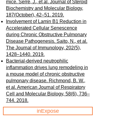
mice. Serré, J., et al. Journal of Steroid
Biochemistry and Molecular Biology,
187(October), 42–51. 2019.
Involvement of Lamin B1 Reduction in
Accelerated Cellular Senescence
during Chronic Obstructive Pulmonary
Disease Pathogenesis. Saito, N., et al.
The Journal of Immunology, 202(5),
1428–1440. 2019.
Bacterial-derived neutrophilic
inflammation drives lung remodeling in
a mouse model of chronic obstructive
pulmonary disease. Richmond, B. W.,
et al. American Journal of Respiratory
Cell and Molecular Biology, 58(6), 736–
744. 2018.
inExpose