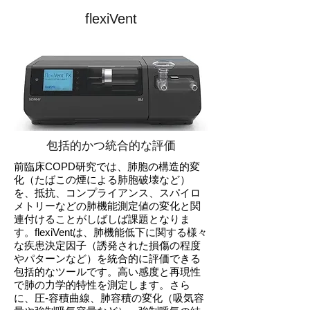
flexiVent
包括的かつ統合的な評価
前臨床COPD研究では、肺胞の構造的変
化（たばこの煙による肺胞破壊など）
を、抵抗、コンプライアンス、スパイロ
メトリーなどの肺機能測定値の変化と関
連付けることがしばしば課題となりま
す。flexiVentは、肺機能低下に関する様々
な疾患決定因子（誘発された損傷の程度
やパターンなど）を統合的に評価できる
包括的なツールです。高い感度と再現性
で肺の力学的特性を測定します。さら
に、圧-容積曲線、肺容積の変化（吸気容