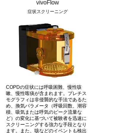
vivoFlow
症状スクリーニング
COPDの症状には呼吸困難、慢性咳
嗽、慢性喀痰が含まれます。プレチス
モグラフィは非侵襲的な手法であるた
め、換気パラメータ（呼吸回数、潮容
積、吸気または呼気のピーク流量な
ど）の変化に基づいて被験者を迅速に
スクリーニングする強力な手段となり
ます。また、咳などのイベントも検出