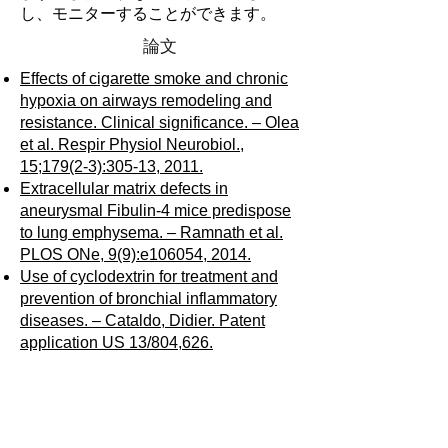
し、モニターすることができます。
論文
Effects of cigarette smoke and chronic
hypoxia on airways remodeling and
resistance. Clinical significance. – Olea
et al. Respir Physiol Neurobiol.,
15;179(2-3):305-13, 2011.
Extracellular matrix defects in
aneurysmal Fibulin-4 mice predispose
to lung emphysema. – Ramnath et al.
PLOS ONe, 9(9):e106054, 2014.
Use of cyclodextrin for treatment and
prevention of bronchial inflammatory
diseases. – Cataldo, Didier. Patent
application US 13/804,626.