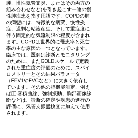
腫、慢性気管支炎、またはその両方の
組み合わせなど)を引き起こす一連の慢
性肺疾患を指す用語です。COPDの肺
の病態には、特徴的な病変、慢性炎
症、過剰な粘液産生、そして重症度に
伴う固定的な気流制限の程度が含まれ
ます。COPDは世界的に罹患率と死亡
率の主な原因の一つとなっています。
臨床では、医師は診断とモニタリング
のために、またGOLDスケールで定義
された重症度の評価のために、スパイ
ロメトリーとその結果パラメータ
（FEV1やFVCなど）に大きく依存し
ています。その他の肺機能測定、例え
ば圧-容積曲線、強制振動、胸部画像診
断などは、診断の確定や疾患の進行の
評価に、気管支振盪検査に加えて使用
されます。