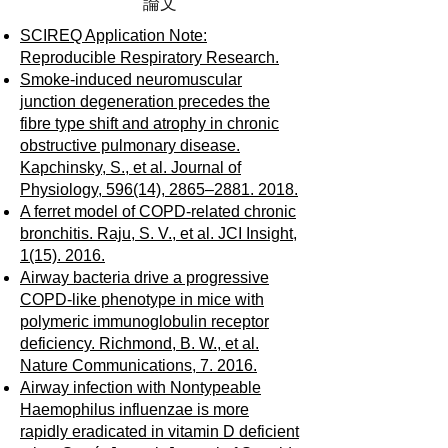
論文
SCIREQ Application Note:
Reproducible Respiratory Research.
Smoke-induced neuromuscular
junction degeneration precedes the
fibre type shift and atrophy in chronic
obstructive pulmonary disease.
Kapchinsky, S., et al. Journal of
Physiology, 596(14), 2865–2881. 2018.
A ferret model of COPD-related chronic
bronchitis. Raju, S. V., et al. JCI Insight,
1(15). 2016.
Airway bacteria drive a progressive
COPD-like phenotype in mice with
polymeric immunoglobulin receptor
deficiency. Richmond, B. W., et al.
Nature Communications, 7. 2016.
Airway infection with Nontypeable
Haemophilus influenzae is more
rapidly eradicated in vitamin D deficient