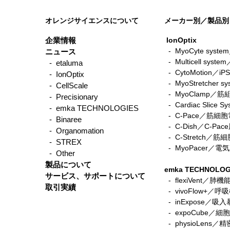
オレンジサイエンスについて
メーカー別／製品別
企業情報
IonOptix
- MyoCyte sy
ニュース
-
Multicell sys
- etaluma
-
CytoMotio
- IonOptix
-
MyoStretche
- CellScale
-
MyoClamp／
- Precisionary
-
Cardiac Sli
- emka TECHNOLOGIES
-
C-Pace／筋
- Binaree
- C-Dish／C-P
- Organomation
-
C-Stretch
- STREX
​ -
MyoPacer／
- Other
製品について
emka TECHNOLOG
サービス、サポートについて
- flexiVent／肺
取引実績
- vivoFlow+／
- inExpose／吸
- expoCube／
- physioLen