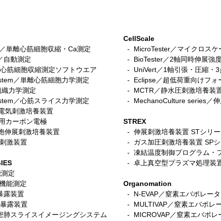
CellScale
stem／単離心筋細胞収縮・Ca測定
- MicroTester／マイクロ
tem／自動測定
- BioTester／2軸同時伸展強
n／iPS心筋細胞収縮測定ソフトウエア
- UniVert／1軸引張・圧縮
r system／単離心筋細胞力学測定
- Eclipse／超低荷重向けフ
筋組織力学測定
-
MCTR／静水圧刺激培養装
ce System／心筋スライス力学測定
- MechanoCulture seri
細胞電気刺激培養装置
ace用カーボン電極
STREX
／筋細胞伸展刺激培養装置
- 伸展刺激培養装置 STシリ
電気刺激装置
-
ガス加圧刺激培養装置 SP
- 凍結温度制御プログラム・
IES
- 卓上真空型プラズマ処理装
機能測定
呼吸機能測定
Organomation
入暴露装置
- N-EVAP／窒素エバポレー
細胞暴露装置
- MULTIVAP／窒素エバポレ
s／精密肺スライスイメージングシステム
- MICROVAP／窒素エバポレーター