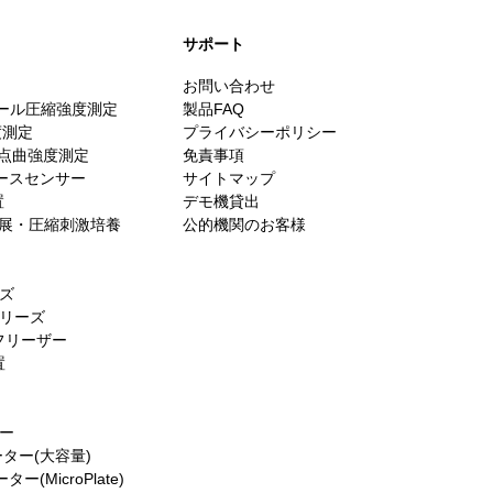
​サポート
お問い合わせ
スケール圧縮強度測定
製品FAQ
度測定
プライバシーポリシー
・3点曲強度測定
免責事項
ォースセンサー
サイトマップ
置
デモ機貸出
es／伸展・圧縮刺激培養
公的機関のお客様
ーズ
シリーズ
フリーザー
置
ター
ーター(大容量)
(MicroPlate)