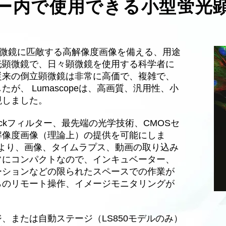
ー内で使用できる小型蛍光
価な顕微鏡に匹敵する高解像度画像を備える、用途
光顕微鏡で、日々顕微鏡を使用する科学者に
従来の倒立顕微鏡は非常に高価で、複雑で、
が、 Lumascopeは、高画質、汎用性、小
現しました。
emrockフィルター、最先端の光学技術、CMOSセ
解像度画像（理論上）の提供を可能にしま
により、画像、タイムラプス、動画の取り込み
常にコンパクトなので、インキュベーター、
ーションなどの限られたスペースでの作業が
らのリモート操作、イメージモニタリングが
テージ、または自動ステージ（LS850モデルのみ）