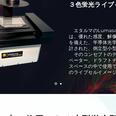
​３色蛍光ライ
エタルマのLumas
は、優れた感度、解
を備えた、半導体光
計された、倒立型小
そのコンセプトのデ
ベーター、ドラフト
スペースの中で使用
のライブセルイメー