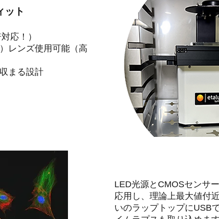
ィット
0倍対応！）
）レンズ使用可能（高
収まる設計
LED光源とCMOSセン
応用し、理論上最大値付
いのラップトップにUSB