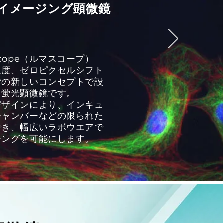
ブイメージング顕微鏡
cope（ルマスコープ）
像度、ゼロピクセルシフト
学の新しいコンセプトで設
型蛍光顕微鏡です。
ザインにより、インキュ
チャンバーなどの限られた
でき、幅広いラボウエアで
ジングを可能にします。