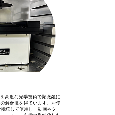
サーを高度な光学技術で顕微鏡に
近の
解像度
を得ています。お使
で接続して使用し、動画や
タ