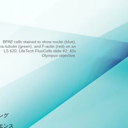
BPAE cells stained to show nuclei (blue),
ha-tubulin (green), and F-actin (red) on an
LS 620; LifeTech FluoCells slide #2; 40x
Olympus objective.
ング
エンス