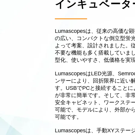
インキュベータ
Lumascopesは、従来の高
の広い、コンパクトな倒立型蛍
よって考案、設計されました。
不要な機能も多く搭載していました
型化、使いやすさ、低価格を実
LumascopesはLED光源、S
ンサーにより、回折限界に近い
す。USBでPCと接続すること
が非常に簡単です。そして、非
安全キャビネット、ワークステ
可能で、モデルにより、外部か
可能です。
Lumascopesは、手動XYス