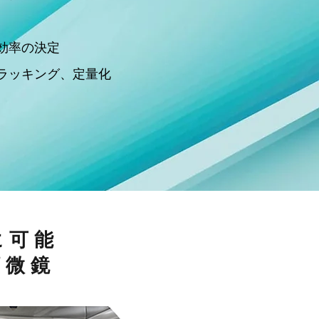
効率の決定
ラッキング、定量化
に可能
顕微鏡