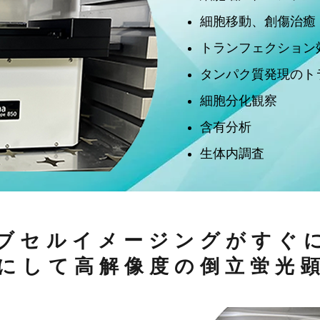
細胞移動、創傷治癒
トランフェクション
タンパク質発現のト
細胞分化観察
含有分析
生体内調査
bators, hoods, and workstations.
ブセルイメージングがすぐ
にして高解像度の倒立蛍光