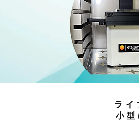
Compact design allows use inside incu
ライ
小型