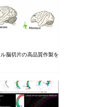
サル脳切片の高品質作製を実
現