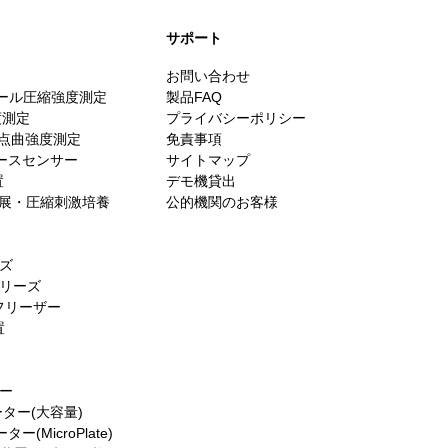
​サポート
お問い合わせ
スケール圧縮強度測定
製品FAQ
度測定
プライバシーポリシー
・3点曲強度測定
免責事項
ォースセンサー
サイトマップ
置
デモ機貸出
es／伸展・圧縮刺激培養
公的機関のお客様
ーズ
シリーズ
フリーザー
置
ター
ーター(大容量)
(MicroPlate)