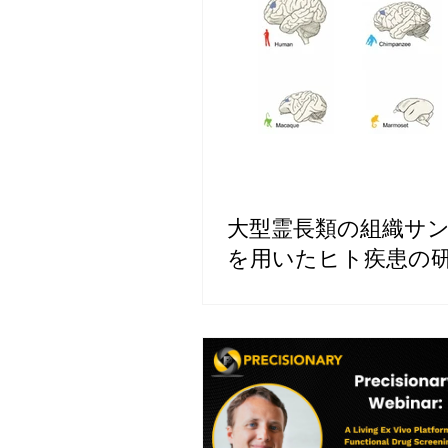
大型霊長類の組織サ
を用いたヒト疾患の