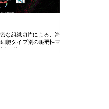
精密な組織切片による、海馬
の細胞タイプ別の脆弱性マ
ッピング