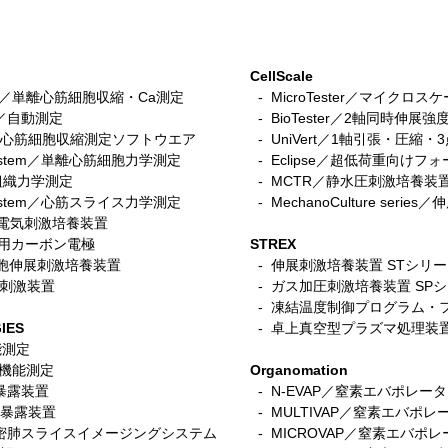
CellScale
stem／単離心筋細胞収縮・Ca測定
- MicroTester／マイクロ
tem／自動測定
- BioTester／2軸同時伸展強
n／iPS心筋細胞収縮測定ソフトウエア
- UniVert／1軸引張・圧縮
r system／単離心筋細胞力学測定
- Eclipse／超低荷重向けフ
筋組織力学測定
-
MCTR／静水圧刺激培養装
ce System／心筋スライス力学測定
- MechanoCulture seri
細胞電気刺激培養装置
ace用カーボン電極
STREX
／筋細胞伸展刺激培養装置
- 伸展刺激培養装置 STシリ
電気刺激装置
-
ガス加圧刺激培養装置 SP
- 凍結温度制御プログラム・
IES
- 卓上真空型プラズマ処理装
機能測定
呼吸機能測定
Organomation
入暴露装置
- N-EVAP／窒素エバポレー
細胞暴露装置
- MULTIVAP／窒素エバポレ
s／精密肺スライスイメージングシステム
- MICROVAP／窒素エバポレーター