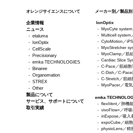
オレンジサイエンスについて
メーカー別／製品別
企業情報
IonOptix
- MyoCyte sy
ニュース
-
Multicell sys
- etaluma
-
CytoMotio
- IonOptix
-
MyoStretche
- CellScale
-
MyoClamp／
- Precisionary
-
Cardiac Sli
- emka TECHNOLOGIES
-
C-Pace／筋
- Binaree
- C-Dish／C-P
- Organomation
-
C-Stretch
- STREX
​ -
MyoPacer／
- Other
製品について
emka TECHNOLOG
サービス、サポートについて
- flexiVent／肺
取引実績
- vivoFlow+／
- inExpose／吸
- expoCube／
- physioLen