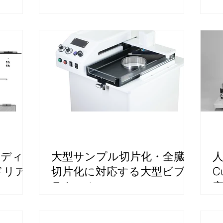
メディ
大型サンプル切片化・全臓器
人
ドリア
切片化に対応する大型ビブ
C
ラトーム