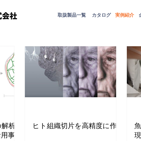
取扱​製品一覧
カタログ
​実例紹介
の解析
ヒト組織切片を高精度に作製
活用事