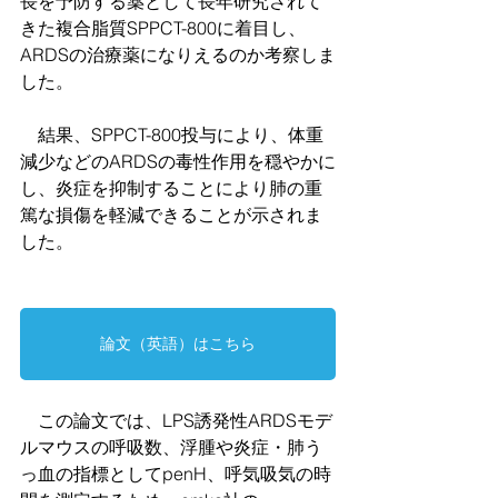
長を予防する薬として長年研究されて
きた複合脂質SPPCT-800に着目し、
ARDSの治療薬になりえるのか考察しま
した。
　結果、SPPCT-800投与により、体重
減少などのARDSの毒性作用を穏やかに
し、炎症を抑制することにより肺の重
篤な損傷を軽減できることが示されま
した。
論文（英語）はこちら
　この論文では、LPS誘発性ARDSモデ
ルマウスの呼吸数、浮腫や炎症・肺う
っ血の指標としてpenH、呼気吸気の時