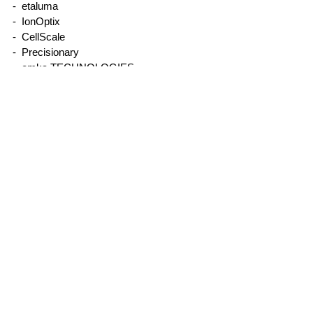
- etaluma
- IonOptix
[論文紹介]オプトジェネテ
酸化鉛ナノ粒子
- CellScale
ィクス研究 マウス・ラッ
作用のメカニズ
- Precisionary
- emka TECHNOLOGIES
ト無拘束呼吸機能測定
- Binaree
- Organomation
- STREX
- Other
製品について
サービス、サポートについて
取引実績
メーカー別／製品別
IonOptix
- MyoCyte system／単離心筋細胞収縮・Ca測
定
-
Multicell system／自動測定
-
CytoMotion／iPS心筋細胞収縮測定ソフトウ
エア
-
MyoStretcher system／単離心筋細胞力学測