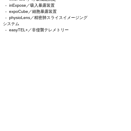
- inExpose／吸入暴露装置
- expoCube／細胞暴露装置
- physioLens／精密肺スライスイメージング
システム
- easyTEL+／非侵襲テレメトリー
- ecgTUNNEL／非侵襲心電図レコーディング
etaluma
​
- LS850／3色蛍光顕微鏡XY自動ステージ＋
AFモデル
-
LS820／3色蛍光顕微鏡AFモデル
- Lumi／バイオルミネセンス顕微鏡
Precisionary
​
- VF-510-0Z／自動組織切片スライサー
- VF-210-0Z／手動組織切片スライサー
- VF-800-0Z／ハイスループット組織切片スラ
イサー
CellScale