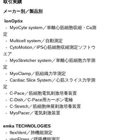
取引実績
メーカー別／製品別
IonOptix
- MyoCyte system／単離心筋細胞収縮・Ca測
定
-
Multicell system／自動測定
-
CytoMotion／iPS心筋細胞収縮測定ソフトウ
エア
-
MyoStretcher system／単離心筋細胞力学測
定
-
MyoClamp／筋組織力学測定
-
Cardiac Slice System／心筋スライス力学測
定
-
C-Pace／筋細胞電気刺激培養装置
- C-Dish／C-Pace用カーボン電極
-
C-Stretch／筋細胞伸展刺激培養装置
​ -
MyoPacer／電気刺激装置
emka TECHNOLOGIES
- flexiVent／肺機能測定
- vivoFlow+／呼吸機能測定