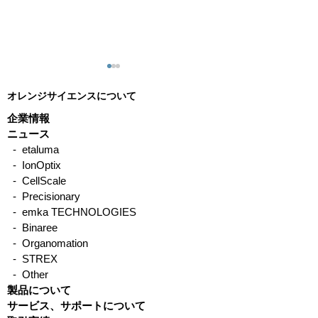
オレンジサイエンスについて
企業情報
ニュース
- etaluma
- IonOptix
単離心筋細胞における活
イオンオプティ
- CellScale
動電位、カルシウム、収
デオチュートリア
- Precisionary
- emka TECHNOLOGIES
縮性の同時計測
ウスの心筋細胞
- Binaree
- Organomation
- STREX
- Other
製品について
サービス、サポートについて