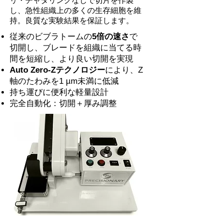
リ・チャタリングなしで切片を作製
し、急性組織上の多くの生存細胞を維
持。良質な実験結果を保証します。
従来のビブラトームの
5倍の速さ
で
切開し、ブレードを組織に当てる時
間を短縮し、より良い切開を実現
Auto Zero-Zテクノロジー
により、Z
軸のたわみを1 µm未満に低減
持ち運びに便利な軽量設計
完全自動化：切開＋厚み調整