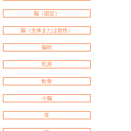
脳（固定）
脳（生体または急性）
脳幹
乳房
軟骨
小脳
耳