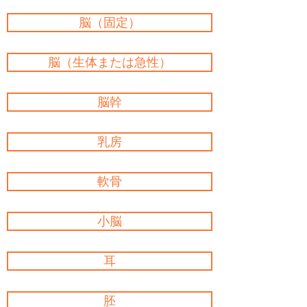
脳（固定）
脳（生体または急性）
脳幹
乳房
軟骨
小脳
耳
胚