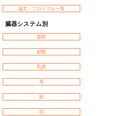
論文・プロトコル一覧
臓器システム別
脂肪
副腎
乳房
耳
胚
目