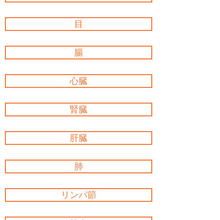
目
腸
心臓
腎臓
肝臓
肺
リンパ節