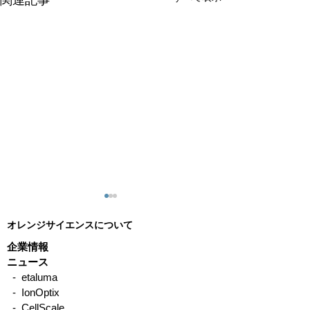
オレンジサイエンスについて
企業情報
ニュース
- etaluma
- IonOptix
emka テレメトリー
emka デジタ
- CellScale