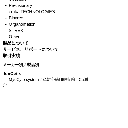
rodentPACK
ー インプラント
- Precisionary
- emka TECHNOLOGIES
- Binaree
- Organomation
- STREX
- Other
製品について
サービス、サポートについて
取引実績
メーカー別／製品別
IonOptix
- MyoCyte system／単離心筋細胞収縮・Ca測
定
-
Multicell system／自動測定
-
CytoMotion／iPS心筋細胞収縮測定ソフトウ
エア
-
MyoStretcher system／単離心筋細胞力学測
定
-
MyoClamp／筋組織力学測定
-
Cardiac Slice System／心筋スライス力学測