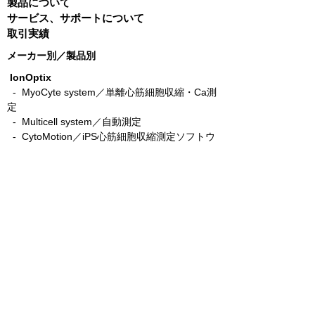
製品について
サービス、サポートについて
取引実績
メーカー別／製品別
IonOptix
- MyoCyte system／単離心筋細胞収縮・Ca測
定
-
Multicell system／自動測定
-
CytoMotion／iPS心筋細胞収縮測定ソフトウ
エア
-
MyoStretcher system／単離心筋細胞力学測
定
-
MyoClamp／筋組織力学測定
-
Cardiac Slice System／心筋スライス力学測
定
-
C-Pace／筋細胞電気刺激培養装置
- C-Dish／C-Pace用カーボン電極
-
C-Stretch／筋細胞伸展刺激培養装置
​ -
MyoPacer／電気刺激装置
emka TECHNOLOGIES