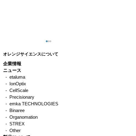
オレンジサイエンスについて
企業情報
ニュース
- etaluma
- IonOptix
ラット・中大動物 埋込型
マウス 傷つけ
- CellScale
テレメトリー バイオポテ
能測定
- Precisionary
- emka TECHNOLOGIES
ンシャル測定
- Binaree
- Organomation
- STREX
- Other