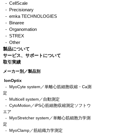
交感神経がhPSC-CMに対
3D培養（スフ
- CellScale
して及ぼす影響
オルガノイド）
- Precisionary
- emka TECHNOLOGIES
理における機械
- Binaree
- Organomation
- STREX
- Other
製品について
サービス、サポートについて
取引実績
メーカー別／製品別
IonOptix
- MyoCyte system／単離心筋細胞収縮・Ca測
定
-
Multicell system／自動測定
-
CytoMotion／iPS心筋細胞収縮測定ソフトウ
エア
-
MyoStretcher system／単離心筋細胞力学測
定
-
MyoClamp／筋組織力学測定