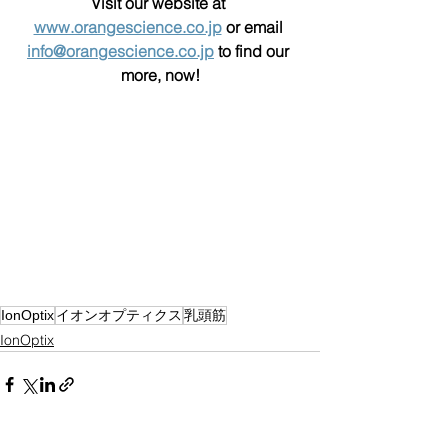
Visit our website at 
www.orangescience.co.jp
 or email 
info@orangescience.co.jp
 to find our 
more, now!
IonOptix
イオンオプティクス
乳頭筋
IonOptix