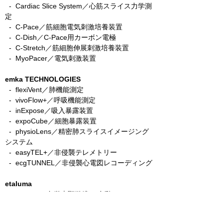
-
Cardiac Slice System／心筋スライス力学測
定
-
C-Pace／筋細胞電気刺激培養装置
- C-Dish／C-Pace用カーボン電極
-
C-Stretch／筋細胞伸展刺激培養装置
​ -
MyoPacer／電気刺激装置
emka TECHNOLOGIES
- flexiVent／肺機能測定
- vivoFlow+／呼吸機能測定
- inExpose／吸入暴露装置
- expoCube／細胞暴露装置
- physioLens／精密肺スライスイメージング
システム
- easyTEL+／非侵襲テレメトリー
- ecgTUNNEL／非侵襲心電図レコーディング
etaluma
​
- LS850／3色蛍光顕微鏡XY自動ステージ＋
AFモデル
-
LS820／3色蛍光顕微鏡AFモデル