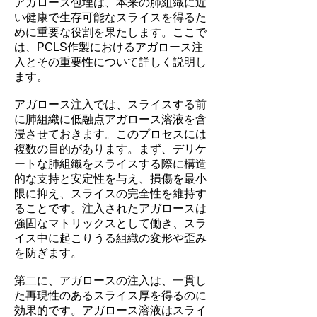
アガロース包埋は、本来の肺組織に近
い健康で生存可能なスライスを得るた
めに重要な役割を果たします。ここで
は、PCLS作製におけるアガロース注
入とその重要性について詳しく説明し
ます。
アガロース注入では、スライスする前
に肺組織に低融点アガロース溶液を含
浸させておきます。このプロセスには
複数の目的があります。まず、デリケ
ートな肺組織をスライスする際に構造
的な支持と安定性を与え、損傷を最小
限に抑え、スライスの完全性を維持す
ることです。注入されたアガロースは
強固なマトリックスとして働き、スラ
イス中に起こりうる組織の変形や歪み
を防ぎます。
第二に、アガロースの注入は、一貫し
た再現性のあるスライス厚を得るのに
効果的です。アガロース溶液はスライ