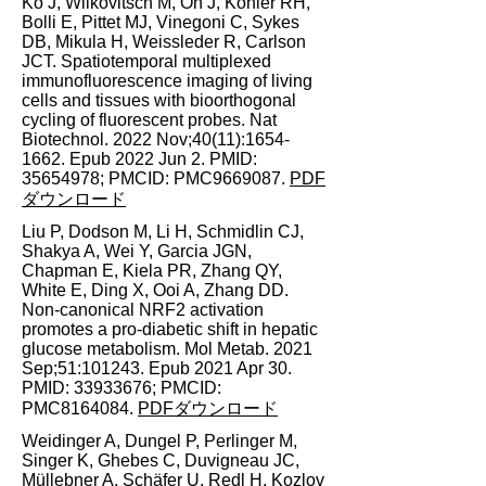
Ko J, Wilkovitsch M, Oh J, Kohler RH,
Bolli E, Pittet MJ, Vinegoni C, Sykes
DB, Mikula H, Weissleder R, Carlson
JCT. Spatiotemporal multiplexed
immunofluorescence imaging of living
cells and tissues with bioorthogonal
cycling of fluorescent probes. Nat
Biotechnol. 2022 Nov;40(11):
1654-
1662
. Epub 2022 Jun 2. PMID:
35654978
; PMCID: PMC9669087.
PDF
ダウンロード
Liu P, Dodson M, Li H, Schmidlin CJ,
Shakya A, Wei Y, Garcia JGN,
Chapman E, Kiela PR, Zhang QY,
White E, Ding X, Ooi A, Zhang DD.
Non-canonical NRF2 activation
promotes a pro-diabetic shift in hepatic
glucose metabolism. Mol Metab. 2021
Sep;51:101243. Epub 2021 Apr 30.
PMID:
33933676
; PMCID:
PMC8164084.
PDFダウンロード
Weidinger A, Dungel P, Perlinger M,
Singer K, Ghebes C, Duvigneau JC,
Müllebner A, Schäfer U, Redl H, Kozlov