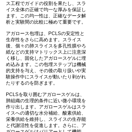
ス工程でガイドの役割を果たし、スラ
イス全体の正確で均一な厚みを保証し
ます。この均一性は、正確なデータ解
析と実験間の比較に極めて重要です。
アガロース包埋は、PCLSの安定性と
生存性をさらに高めます。スライス
後、個々の肺スライスを多孔性膜やろ
紙などの支持マトリックス上に注意深
く移し、固化したアガロースゲルに埋
め込みます。この包埋ステップは機械
的支持を与え、その後の取り扱いや実
験操作中にスライスが動いたり剥がれ
たりするのを防ぎます。
PCLSを取り囲むアガロースゲルは、
肺組織の生理的条件に近い微小環境を
作り出します。アガロースゲルはスラ
イスへの適切な水分補給、酸素供給、
栄養供給を維持し、スライスの生存能
と代謝活性を促進します。さらに、ア
ガロースゲルはバリアーとして機能