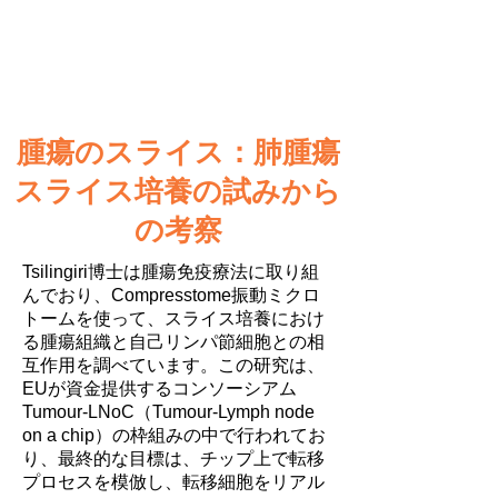
腫瘍のスライス：肺腫瘍
スライス培養の試みから
の考察
Tsilingiri博士は腫瘍免疫療法に取り組
んでおり、Compresstome振動ミクロ
トームを使って、スライス培養におけ
る腫瘍組織と自己リンパ節細胞との相
互作用を調べています。この研究は、
EUが資金提供するコンソーシアム
Tumour-LNoC（Tumour-Lymph node
on a chip）の枠組みの中で行われてお
り、最終的な目標は、チップ上で転移
プロセスを模倣し、転移細胞をリアル