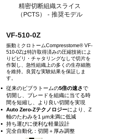
精密切断組織スライス
（PCTS） - 推奨モデル
VF-510-0Z
振動ミクロトームCompresstome® VF-
510-0Zは特許取得済みの圧縮技術によ
りビビリ・チャタリングなしで切片を
作製し、急性組織上の多くの生存細胞
を維持。良質な実験結果を保証しま
す。
従来のビブラトームの
5倍の速さ
で
切開し、ブレードを組織に当てる時
間を短縮し、より良い切開を実現
Auto Zero-Zテクノロジー
により、Z
軸のたわみを1 µm未満に低減
持ち運びに便利な軽量設計
完全自動化：切開＋厚み調整