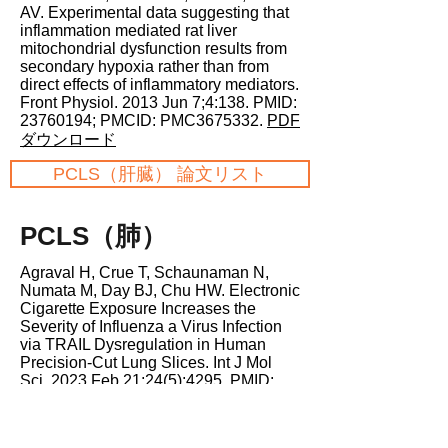
AV. Experimental data suggesting that
inflammation mediated rat liver
mitochondrial dysfunction results from
secondary hypoxia rather than from
direct effects of inflammatory mediators.
Front Physiol. 2013 Jun 7;4:138. PMID:
23760194
; PMCID: PMC3675332.
PDF
ダウンロード
PCLS（肝臓） 論文リスト
PCLS（肺）
Agraval H, Crue T, Schaunaman N,
Numata M, Day BJ, Chu HW. Electronic
Cigarette Exposure Increases the
Severity of Influenza a Virus Infection
via TRAIL Dysregulation in Human
Precision-Cut Lung Slices. Int J Mol
Sci. 2023 Feb 21;24(5):4295. PMID:
36901724
; PMCID:
PMC10002047.
PDFダウンロード
Ahn S, Maarsingh H, Walker JK, Liu