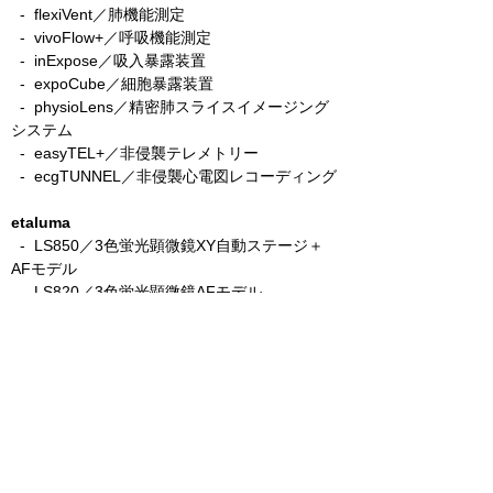
- flexiVent／肺機能測定
- vivoFlow+／呼吸機能測定
- inExpose／吸入暴露装置
- expoCube／細胞暴露装置
- physioLens／精密肺スライスイメージング
システム
- easyTEL+／非侵襲テレメトリー
- ecgTUNNEL／非侵襲心電図レコーディング
etaluma
​
- LS850／3色蛍光顕微鏡XY自動ステージ＋
AFモデル
-
LS820／3色蛍光顕微鏡AFモデル
- Lumi／バイオルミネセンス顕微鏡
Precisionary
​
- VF-510-0Z／自動組織切片スライサー
- VF-210-0Z／手動組織切片スライサー
- VF-800-0Z／ハイスループット組織切片スラ
イサー