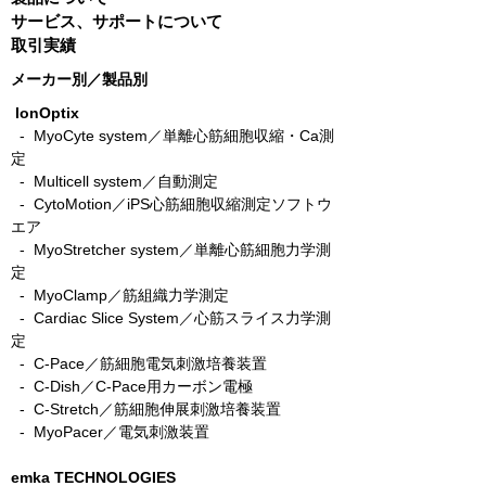
サービス、サポートについて
取引実績
メーカー別／製品別
IonOptix
- MyoCyte system／単離心筋細胞収縮・Ca測
定
-
Multicell system／自動測定
-
CytoMotion／iPS心筋細胞収縮測定ソフトウ
エア
-
MyoStretcher system／単離心筋細胞力学測
定
-
MyoClamp／筋組織力学測定
-
Cardiac Slice System／心筋スライス力学測
定
-
C-Pace／筋細胞電気刺激培養装置
- C-Dish／C-Pace用カーボン電極
-
C-Stretch／筋細胞伸展刺激培養装置
​ -
MyoPacer／電気刺激装置
emka TECHNOLOGIES