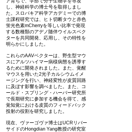
ア育ちで、学部で分子生物学を専攻
し、神経科学の博士号を取得しまし
た。スロバキア科学アカデミーでの博
士課程研究では、ヒト切断タウと赤色
蛍光色素mCherryを等しい比率で発現
する数種類のアデノ随伴ウイルスベク
ターを共同開発、応用し、その特性を
明らかにしました。
これらのAAVベクターは、野生型マウ
スにアルツハイマー病様病態を誘導す
るために開発されました。また、覚醒
マウスを用いた2光子カルシウムイメ
ージングを行い、神経変性が皮質回路
に及ぼす影響を調べました。また、コ
ールド・スプリング・ハーバー研究所
で長期研究に参加する機会を得て、感
覚知覚における皮質のフィードバック
投射の役割を研究しました。
現在、ヴァーゴヴァ博士はUCRリバー
サイドのHongdian Yang教授の研究室