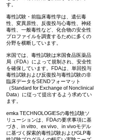
す。
毒性試験・前臨床毒性学は、遺伝毒
性、変異原性、反復投与心毒性、神経
毒性、一般毒性など、化合物の安全性
プロファイルを調査するために多くの
分野を横断しています。
米国では、毒性試験は米国食品医薬品
局（FDA）によって規制され、安全性
を確保しています。FDAは、単回投与
毒性試験および反復投与毒性試験の非
臨床データをSENDフォーマット
（Standard for Exchange of Nonclinical
Data）に従って提出するよう求めてい
ます。
emka TECHNOLOGIESの毒性試験ソ
リューションは、FDAの要求事項に基
づき、in vitro、ex vivo、in vivoモデル
に基づく探索的毒性試験およびGLP毒
性試験プログラムの幅広い実験ニーズ