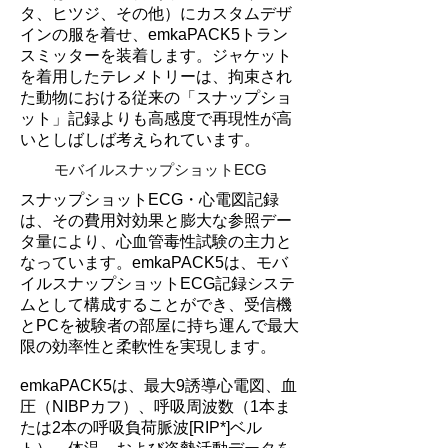
タ、ヒツジ、その他）にカスタムデザ
インの服を着せ、emkaPACK5トラン
スミッターを装着します。ジャケット
を着用したテレメトリーは、拘束され
た動物における従来の「スナップショ
ット」記録よりも高感度で再現性が高
いとしばしば考えられています。
モバイルスナップショットECG
スナップショットECG・心電図記録
は、その費用対効果と膨大な参照デー
タ量により、心血管毒性試験の主力と
なっています。emkaPACK5は、モバ
イルスナップショットECG記録システ
ムとして構成することができ、受信機
とPCを被験者の部屋に持ち運んで最大
限の効率性と柔軟性を実現します。
emkaPACK5は、最大9誘導心電図、血
圧（NIBPカフ）、呼吸周波数（1本ま
たは2本の呼吸負荷脈波[RIP*]ベル