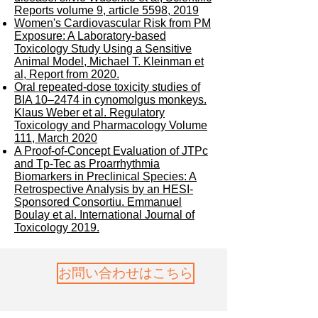
Reports volume 9, article 5598, 2019
Women's Cardiovascular Risk from PM
Exposure: A Laboratory-based
Toxicology Study Using a Sensitive
Animal Model, Michael T. Kleinman et
al, Report from 2020.
Oral repeated-dose toxicity studies of
BIA 10–2474 in cynomolgus monkeys.
Klaus Weber et al. Regulatory
Toxicology and Pharmacology Volume
111, March 2020
A Proof-of-Concept Evaluation of JTPc
and Tp-Tec as Proarrhythmia
Biomarkers in Preclinical Species: A
Retrospective Analysis by an HESI-
Sponsored Consortiu. Emmanuel
Boulay et al. International Journal of
Toxicology 2019.
お問い合わせはこちら