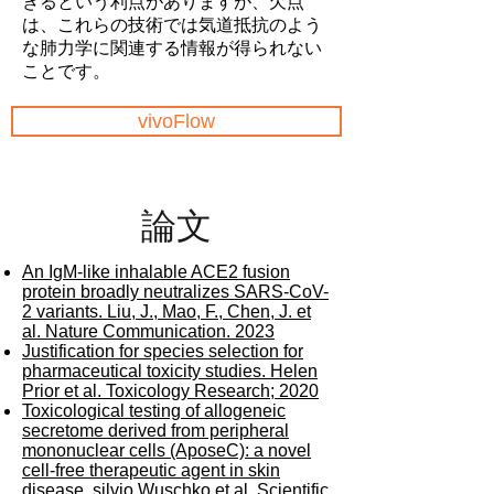
きるという利点がありますが、欠点
は、これらの技術では気道抵抗のよう
な肺力学に関連する情報が得られない
ことです。
vivoFlow
​論文
An IgM-like inhalable ACE2 fusion
protein broadly neutralizes SARS-CoV-
2 variants. Liu, J., Mao, F., Chen, J. et
al. Nature Communication. 2023
Justification for species selection for
pharmaceutical toxicity studies. Helen
Prior et al. Toxicology Research; 2020
Toxicological testing of allogeneic
secretome derived from peripheral
mononuclear cells (AposeC): a novel
cell-free therapeutic agent in skin
disease. silvio Wuschko et al, Scientific