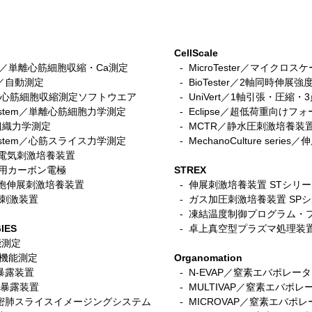
CellScale
stem／単離心筋細胞収縮・Ca測定
- MicroTester／マイクロ
tem／自動測定
- BioTester／2軸同時伸展強
n／iPS心筋細胞収縮測定ソフトウエア
- UniVert／1軸引張・圧縮
r system／単離心筋細胞力学測定
- Eclipse／超低荷重向けフ
筋組織力学測定
-
MCTR／静水圧刺激培養装
ce System／心筋スライス力学測定
- MechanoCulture seri
細胞電気刺激培養装置
ace用カーボン電極
STREX
／筋細胞伸展刺激培養装置
- 伸展刺激培養装置 STシリ
電気刺激装置
-
ガス加圧刺激培養装置 SP
- 凍結温度制御プログラム・
IES
- 卓上真空型プラズマ処理装
機能測定
呼吸機能測定
Organomation
入暴露装置
- N-EVAP／窒素エバポレー
細胞暴露装置
- MULTIVAP／窒素エバポレ
s／精密肺スライスイメージングシステム
- MICROVAP／窒素エバポレーター