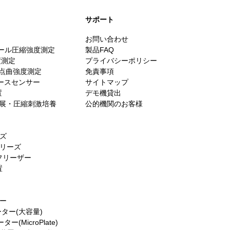
​サポート
お問い合わせ
スケール圧縮強度測定
製品FAQ
度測定
プライバシーポリシー
・3点曲強度測定
免責事項
ォースセンサー
サイトマップ
置
デモ機貸出
es／伸展・圧縮刺激培養
公的機関のお客様
ーズ
シリーズ
フリーザー
置
ター
ーター(大容量)
(MicroPlate)