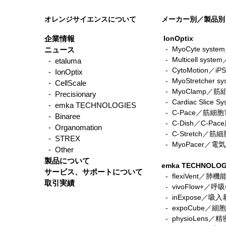
オレンジサイエンスについて
メーカー別／製品別
企業情報
IonOptix
- MyoCyte sy
ニュース
-
Multicell sys
- etaluma
-
CytoMotio
- IonOptix
-
MyoStretche
- CellScale
-
MyoClamp／
- Precisionary
-
Cardiac Sli
- emka TECHNOLOGIES
-
C-Pace／筋
- Binaree
- C-Dish／C-P
- Organomation
-
C-Stretch
- STREX
​ -
MyoPacer／
- Other
製品について
emka TECHNOLOG
サービス、サポートについて
- flexiVent／肺
取引実績
- vivoFlow+／
- inExpose／吸
- expoCube／
- physioLen