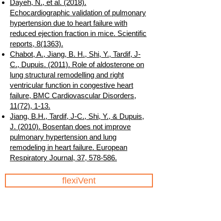
Dayeh, N., et al. (2018).
Echocardiog
raphic validation of pulmonary
hypertension due to heart failure with
reduced ejection fraction in mice. Scientific
reports, 8(1363).
Chabot, A., Jiang, B. H., Shi, Y., Tardif, J-
C., Dupuis. (2011). Role of aldosterone on
lung structural remodelling and right
ventricular function in congestive heart
failu
re, BMC Cardiovascular Disorders,
11(72), 1-13.
Jiang, B.H., Tardif, J-C., Shi, Y., & Dupuis,
J. (2010). Bosentan d
oes not improve
pulmonary hypertension and lung
remodeling in heart failure. European
Respiratory Journal, 37, 578-586.
flexiVent