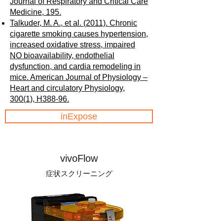
Journal of Respiratory and Critical Care
Medicine, 195.
Talkuder, M. A., et al. (2011). Chronic
cigarette smoking causes hypertension,
increased oxidative stress, impaired
NO bioavailability, endothelial
dysfunction, and cardia remodeling in
mice. American Journal of Physiology –
Heart and circulatory Physiology,
300(1), H388-96.
inExpose
vivoFlow
症状スクリーニング