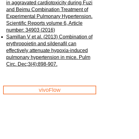
in aggravated cardiotoxicity during Fuzi
and Beimu Combination Treatment of
Experimental Pulmonary Hypertension.
Scientific Reports volume 6, Article
number: 34903 (2016)
Samillan V et al. (2013) Combination of
erythropoietin and sildenafil can
effectively attenuate hypoxia-induced
pulmonary hypertension in mice. Pulm
Circ. Dec;3(4):898-907.
vivoFlow