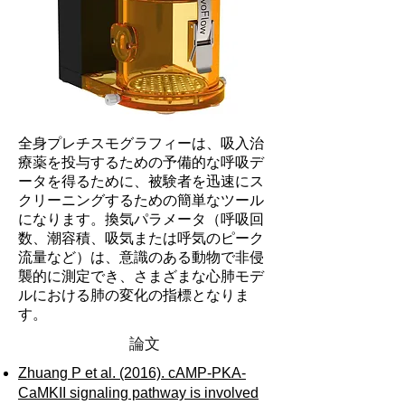
全身プレチスモグラフィーは、吸入治
療薬を投与するための予備的な呼吸デ
ータを得るために、被験者を迅速にス
クリーニングするための簡単なツール
になります。換気パラメータ（呼吸回
数、潮容積、吸気または呼気のピーク
流量など）は、意識のある動物で非侵
襲的に測定でき、さまざまな心肺モデ
ルにおける肺の変化の指標となりま
す。
論文
Zhuang P et al. (2016). cAMP-PKA-
CaMKII signaling pathway is involved