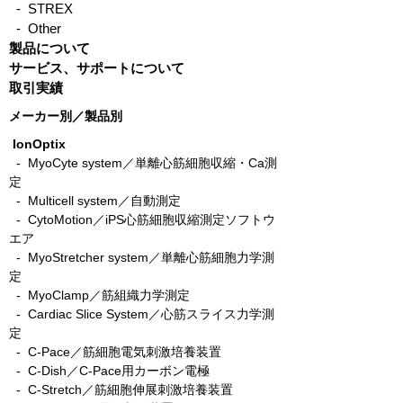
- STREX
- Other
製品について
サービス、サポートについて
取引実績
メーカー別／製品別
IonOptix
- MyoCyte system／単離心筋細胞収縮・Ca測
定
-
Multicell system／自動測定
-
CytoMotion／iPS心筋細胞収縮測定ソフトウ
エア
-
MyoStretcher system／単離心筋細胞力学測
定
-
MyoClamp／筋組織力学測定
-
Cardiac Slice System／心筋スライス力学測
定
-
C-Pace／筋細胞電気刺激培養装置
- C-Dish／C-Pace用カーボン電極
-
C-Stretch／筋細胞伸展刺激培養装置