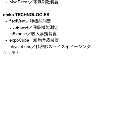
​ -
MyoPacer／電気刺激装置
emka TECHNOLOGIES
- flexiVent／肺機能測定
- vivoFlow+／呼吸機能測定
- inExpose／吸入暴露装置
- expoCube／細胞暴露装置
- physioLens／精密肺スライスイメージング
システム
- easyTEL+／非侵襲テレメトリー
- ecgTUNNEL／非侵襲心電図レコーディング
etaluma
​
- LS850／3色蛍光顕微鏡XY自動ステージ＋
AFモデル
-
LS820／3色蛍光顕微鏡AFモデル
- Lumi／バイオルミネセンス顕微鏡
Precisionary
​
- VF-510-0Z／自動組織切片スライサー
- VF-210-0Z／手動組織切片スライサー
- VF-800-0Z／ハイスループット組織切片スラ