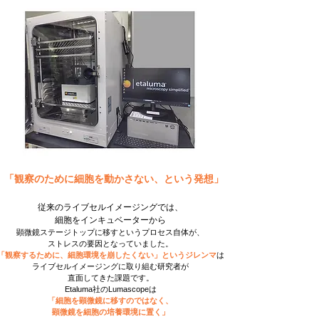
「観察のために細胞を動かさない、という発想」
従来のライブセルイメージングでは、
細胞をインキュベーターから
顕微鏡ステージトップに移すというプロセス自体が、
ストレスの要因となっていました。
「観察するために、細胞環境を崩したくない」というジレンマ
は
ライブセルイメージングに取り組む研究者が
直面してきた課題です。
Etaluma社のLumascopeは
「細胞を顕微鏡に移すのではなく、
顕微鏡を細胞の培養環境に置く」