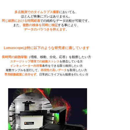
多点観測でのタイムラプス撮影
においても、
ほとんど映像にズレはありません。
同じ細胞における​時間経過
での純粋なデータ比較が可能です。
また、
複数の検体を同時に検証
する事により、
​データのバラつきを抑えます。
Lumascopeは特に以下のような研究者に適しています
​​長時間の細胞挙動
（増殖、移動、分化、応答）を観察したい方
ステージトップ環境での細胞ストレス
を懸念している方
インキュベーター内培養
条件をできる限り維持したい方
複数サンプルを並行して、
再現性の高いデータ
を取得したい方
専用顕微鏡室に依存せず
、日常的にライブセル観察を行いたい方