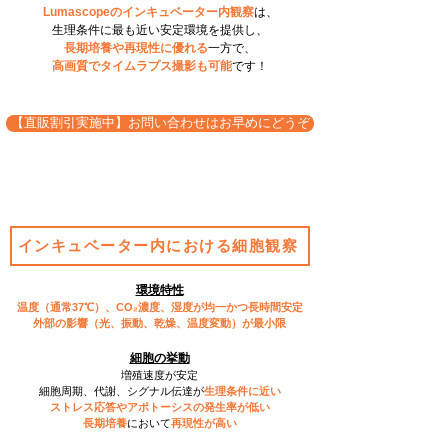
Lumascopeの​インキュベーター内観察
は、
生理条件に最も近い安定環境を提供し、
長期培養や再現性に優れる
一方で、
高画質でタイムラプス撮影も可能
です！​
【直販割引実施中】お問い合わせはお早めにどうぞ
インキュベーター内における細胞観察
環境特性
温度（通常37℃）、CO₂濃度、湿度が均一かつ長時間安定
外部の影響（光、振動、乾燥、温度変動）が最小限
細胞の挙動
増殖速度が安定
細胞周期、代謝、シグナル伝達が
生理条件に近い
ストレス応答やアポトーシスの発生率が低い
長期培養
において
再現性が高い