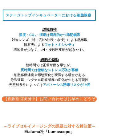
ステージトップインキュベーターにおける細胞観察
環境特性
温度・CO₂・湿度は局所的かつ準閉鎖系
対物レンズ（特に高NA油浸・水浸）による熱奪取
観察光による
フォトトキシシティ
培地量が少なく、pH・浸透圧変動が起きやすい
細胞の挙動
短時間では正常挙動を示すが、
長時間では微細なストレス応答が蓄積
細胞移動速度や形態変化が変調する場合がある
分裂遅延、シグナル応答感度の変化が生じる可能性
光照射条件によっては
アポトーシス誘導リスクが上昇
【直販割引実施中】お問い合わせはお早めにどうぞ
～ライブセルイメージングの課題に対する解決策～
Etaluma社「Lumascope」