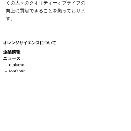
くの人々のクオリティーオブライフの
向上に貢献できることを願っておりま
す。
オレンジサイエンスについて
企業情報
ニュース
- etaluma
- IonOptix
- CellScale
- Precisionary
- emka TECHNOLOGIES
- Binaree
- Organomation
- STREX
- Other
製品について
サービス、サポートについて