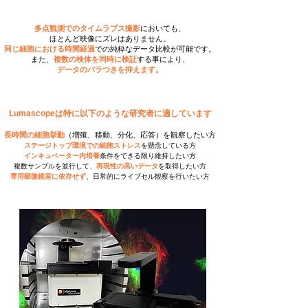
多点観測でのタイムラプス撮影
においても、
ほとんど映像にズレはありません。
同じ細胞における​時間経過
での純粋なデータ比較が可能です。
また、
複数の検体を同時に検証
する事により、
​データのバラつきを抑えます。
Lumascopeは特に以下のような研究者に適しています
​​長時間の細胞挙動
（増殖、移動、分化、応答）を観察したい方
ステージトップ環境での細胞ストレス
を懸念している方
インキュベーター内培養
条件をできる限り維持したい方
複数サンプルを並行して、
再現性の高いデータ
を取得したい方
専用顕微鏡室に依存せず
、日常的にライブセル観察を行いたい方