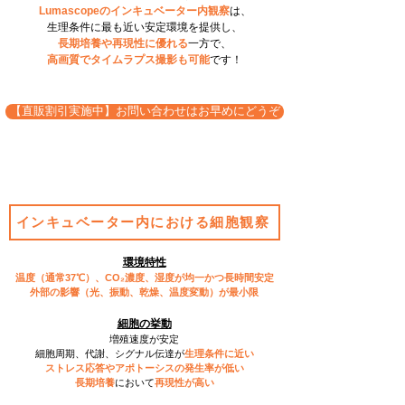
Lumascopeの​インキュベーター内観察
は、
生理条件に最も近い安定環境を提供し、
長期培養や再現性に優れる
一方で、
高画質でタイムラプス撮影も可能
です！​
【直販割引実施中】お問い合わせはお早めにどうぞ
インキュベーター内における細胞観察
環境特性
温度（通常37℃）、CO₂濃度、湿度が均一かつ長時間安定
外部の影響（光、振動、乾燥、温度変動）が最小限
細胞の挙動
増殖速度が安定
細胞周期、代謝、シグナル伝達が
生理条件に近い
ストレス応答やアポトーシスの発生率が低い
長期培養
において
再現性が高い