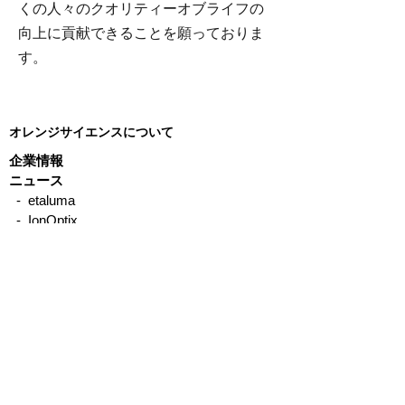
くの人々のクオリティーオブライフの
向上に貢献できることを願っておりま
す。
オレンジサイエンスについて
企業情報
ニュース
- etaluma
- IonOptix
- CellScale
- Precisionary
- emka TECHNOLOGIES
- Binaree
- Organomation
- STREX
- Other
製品について
サービス、サポートについて