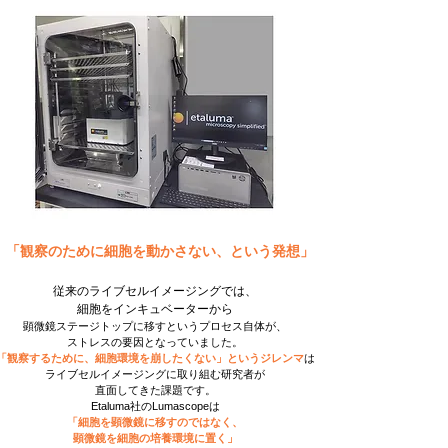
「観察のために細胞を動かさない、という発想」
従来のライブセルイメージングでは、
細胞をインキュベーターから
顕微鏡ステージトップに移すというプロセス自体が、
ストレスの要因となっていました。
「観察するために、細胞環境を崩したくない」というジレンマ
は
ライブセルイメージングに取り組む研究者が
直面してきた課題です。
Etaluma社のLumascopeは
「細胞を顕微鏡に移すのではなく、
顕微鏡を細胞の培養環境に置く」