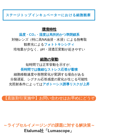
ステージトップインキュベーターにおける細胞観察
環境特性
温度・CO₂・湿度は局所的かつ準閉鎖系
対物レンズ（特に高NA油浸・水浸）による熱奪取
観察光による
フォトトキシシティ
培地量が少なく、pH・浸透圧変動が起きやすい
細胞の挙動
短時間では正常挙動を示すが、
長時間では微細なストレス応答が蓄積
細胞移動速度や形態変化が変調する場合がある
分裂遅延、シグナル応答感度の変化が生じる可能性
光照射条件によっては
アポトーシス誘導リスクが上昇
【直販割引実施中】お問い合わせはお早めにどうぞ
～ライブセルイメージングの課題に対する解決策～
Etaluma社「Lumascope」