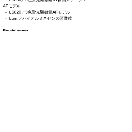
AFモデル
-
LS820／3色蛍光顕微鏡AFモデル
- Lumi／バイオルミネセンス顕微鏡
Precisionary
​
- VF-510-0Z／自動組織切片スライサー
- VF-210-0Z／手動組織切片スライサー
- VF-800-0Z／ハイスループット組織切片スラ
イサー
CellScale
- MicroTester／マイクロスケール圧縮強度測
定
- BioTester／2軸同時伸展強度測定
- UniVert／1軸引張・圧縮・3点曲強度測定
- Eclipse／超低荷重向けフォースセンサー
-
MCTR／静水圧刺激培養装置
- MechanoCulture series／伸展・圧縮刺激培
養