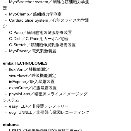
-
MyoStretcher system／単離心筋細胞力学測
定
-
MyoClamp／筋組織力学測定
-
Cardiac Slice System／心筋スライス力学測
定
-
C-Pace／筋細胞電気刺激培養装置
- C-Dish／C-Pace用カーボン電極
-
C-Stretch／筋細胞伸展刺激培養装置
​ -
MyoPacer／電気刺激装置
emka TECHNOLOGIES
- flexiVent／肺機能測定
- vivoFlow+／呼吸機能測定
- inExpose／吸入暴露装置
- expoCube／細胞暴露装置
- physioLens／精密肺スライスイメージング
システム
- easyTEL+／非侵襲テレメトリー
- ecgTUNNEL／非侵襲心電図レコーディング
etaluma
​
- LS850／3色蛍光顕微鏡XY自動ステージ＋