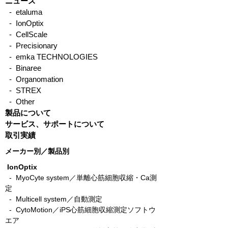
ニュース
- etaluma
- IonOptix
イオンオプティクス／ビ
イオンオプティ
- CellScale
デオチュートリアル ー 心
ビデオチュート
- Precisionary
- emka TECHNOLOGIES
筋細胞収縮性・カルシウ
リーズ：収縮・
- Binaree
ム測定システム解析ソフ
ムデータの取得
- Organomation
ト(IonWizard)
- STREX
- Other
製品について
サービス、サポートについて
取引実績
メーカー別／製品別
IonOptix
- MyoCyte system／単離心筋細胞収縮・Ca測
定
-
Multicell system／自動測定
-
CytoMotion／iPS心筋細胞収縮測定ソフトウ
エア