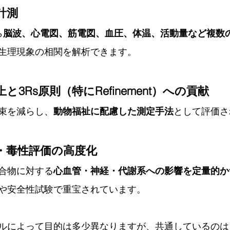
計測
ら
脳波、心電図、筋電図、血圧、体温、活動量など複数
生理現象の相関を解析できます。
上と3Rs原則（特にRefinement）への貢献
束を減らし、
動物福祉に配慮した測定手法
として評価さ
用・毒性評価の高度化
合物に対する
心血管・神経・代謝系への影響を定量的か
や安全性試験で重宝されています。
ルによって目的は多少異なりますが、共通しているのは