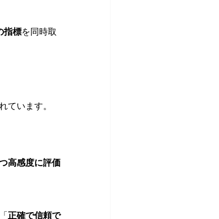
の指標
を同時取
れています。
つ高感度に評価
「
正確で信頼で