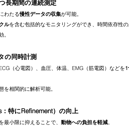
かつ長期間の連続測定
にわたる
慢性データの収集
が可能。
クル
を含む包括的なモニタリングができ、時間依存性の
効。
ータの同時計測
、ECG（心電図）、血圧、体温、EMG（筋電図）などを
態を相関的に解析可能。
s：特にRefinement）の向上
を最小限に抑えることで、
動物への負担を軽減
。