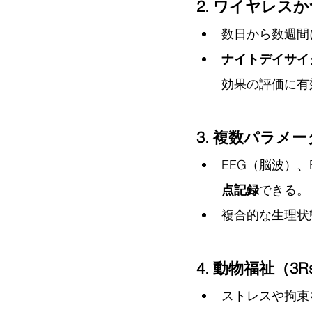
2. ワイヤレス
数日から数週間
ナイトデイサイ
効果の評価に有
3. 複数パラメ
EEG（脳波）
点記録
できる。
複合的な生理状
4. 動物福祉（3R
ストレスや拘束