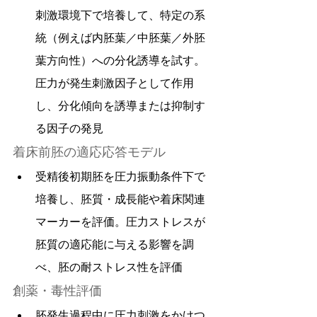
刺激環境下で培養して、特定の系
統（例えば内胚葉／中胚葉／外胚
葉方向性）への分化誘導を試す。
圧力が発生刺激因子として作用
し、分化傾向を誘導または抑制す
る因子の発見
着床前胚の適応応答モデル
受精後初期胚を圧力振動条件下で
培養し、胚質・成長能や着床関連
マーカーを評価。圧力ストレスが
胚質の適応能に与える影響を調
べ、胚の耐ストレス性を評価
創薬・毒性評価
胚発生過程中に圧力刺激をかけつ