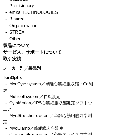
- Precisionary
- emka TECHNOLOGIES
- Binaree
- Organomation
- STREX
- Other
製品について
サービス、サポートについて
取引実績
メーカー別／製品別
IonOptix
- MyoCyte system／単離心筋細胞収縮・Ca測
定
-
Multicell system／自動測定
-
CytoMotion／iPS心筋細胞収縮測定ソフトウ
エア
-
MyoStretcher system／単離心筋細胞力学測
定
-
MyoClamp／筋組織力学測定
-
Cardiac Slice System／心筋スライス力学測