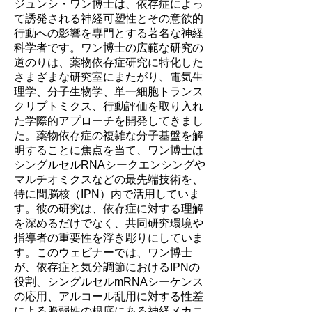
ジュンシ・ワン博士は、依存症によっ
て誘発される神経可塑性とその意欲的
行動への影響を専門とする著名な神経
科学者です。ワン博士の広範な研究の
道のりは、薬物依存症研究に特化した
さまざまな研究室にまたがり、電気生
理学、分子生物学、単一細胞トランス
クリプトミクス、行動評価を取り入れ
た学際的アプローチを開発してきまし
た。薬物依存症の複雑な分子基盤を解
明することに焦点を当て、ワン博士は
シングルセルRNAシークエンシングや
マルチオミクスなどの最先端技術を、
特に間脳核（IPN）内で活用していま
す。彼の研究は、依存症に対する理解
を深めるだけでなく、共同研究環境や
指導者の重要性を浮き彫りにしていま
す。このウェビナーでは、ワン博士
が、依存症と気分調節におけるIPNの
役割、シングルセルmRNAシーケンス
の応用、アルコール乱用に対する性差
による脆弱性の根底にある神経メカニ