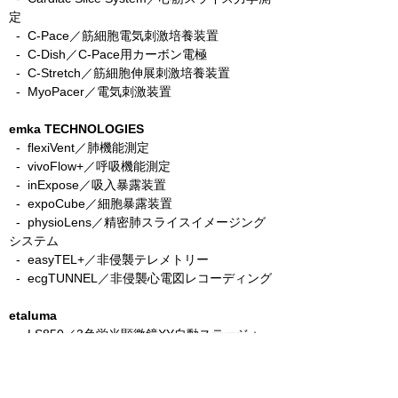
定
-
C-Pace／筋細胞電気刺激培養装置
- C-Dish／C-Pace用カーボン電極
-
C-Stretch／筋細胞伸展刺激培養装置
​ -
MyoPacer／電気刺激装置
emka TECHNOLOGIES
- flexiVent／肺機能測定
- vivoFlow+／呼吸機能測定
- inExpose／吸入暴露装置
- expoCube／細胞暴露装置
- physioLens／精密肺スライスイメージング
システム
- easyTEL+／非侵襲テレメトリー
- ecgTUNNEL／非侵襲心電図レコーディング
etaluma
​
- LS850／3色蛍光顕微鏡XY自動ステージ＋
AFモデル
-
LS820／3色蛍光顕微鏡AFモデル
- Lumi／バイオルミネセンス顕微鏡