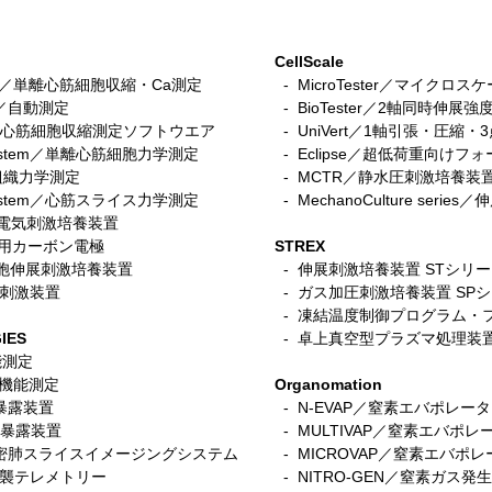
CellScale
stem／単離心筋細胞収縮・Ca測定
- MicroTester／マイクロ
tem／自動測定
- BioTester／2軸同時伸展強
n／iPS心筋細胞収縮測定ソフトウエア
- UniVert／1軸引張・圧縮
r system／単離心筋細胞力学測定
- Eclipse／超低荷重向けフ
筋組織力学測定
-
MCTR／静水圧刺激培養装
ce System／心筋スライス力学測定
- MechanoCulture seri
細胞電気刺激培養装置
ace用カーボン電極
STREX
／筋細胞伸展刺激培養装置
- 伸展刺激培養装置 STシリ
電気刺激装置
-
ガス加圧刺激培養装置 SP
- 凍結温度制御プログラム・
IES
- 卓上真空型プラズマ処理装
機能測定
呼吸機能測定
Organomation
入暴露装置
- N-EVAP／窒素エバポレー
細胞暴露装置
- MULTIVAP／窒素エバポレ
s／精密肺スライスイメージングシステム
- MICROVAP／窒素エバポレーター
非侵襲テレメトリー
- NITRO-GEN／窒素ガス発