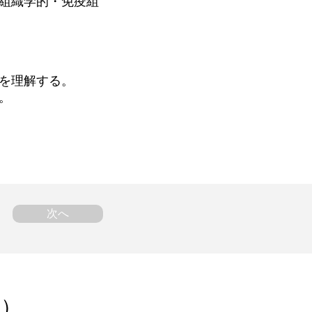
組織学的・免疫組
を理解する。
。
次へ
ム）