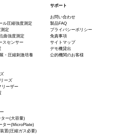
​サポート
お問い合わせ
スケール圧縮強度測定
製品FAQ
度測定
プライバシーポリシー
・3点曲強度測定
免責事項
ォースセンサー
サイトマップ
置
デモ機貸出
es／伸展・圧縮刺激培養
公的機関のお客様
ーズ
シリーズ
フリーザー
置
ター
ーター(大容量)
(MicroPlate)
生装置(圧縮ガス必要)