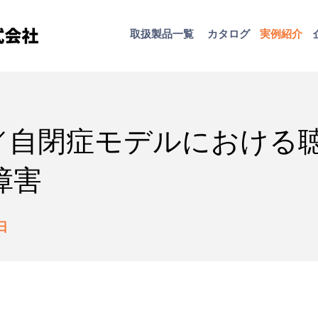
取扱​製品一覧
カタログ
​実例紹介
／自閉症モデルにおける
障害
日