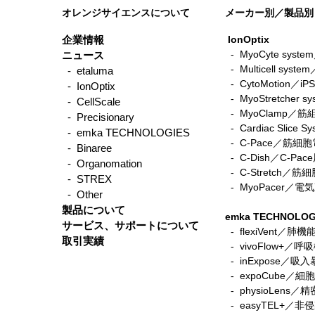
オレンジサイエンスについて
メーカー別／製品別
企業情報
IonOptix
- MyoCyte sy
ニュース
-
Multicell sys
- etaluma
-
CytoMotio
- IonOptix
-
MyoStretche
- CellScale
-
MyoClamp／
- Precisionary
-
Cardiac Sli
- emka TECHNOLOGIES
-
C-Pace／筋
- Binaree
- C-Dish／C-P
- Organomation
-
C-Stretch
- STREX
​ -
MyoPacer／
- Other
製品について
emka TECHNOLOG
サービス、サポートについて
- flexiVent／肺
取引実績
- vivoFlow+／
- inExpose／吸
- expoCube／
- physioLen
- easyTEL+／