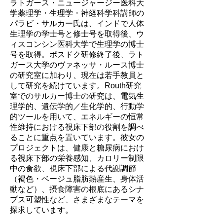
ラトガース・ニュージャージー医科大
学薬理学・生理学・神経科学科講師の
パラビ・サルカー氏は、インドで人体
生理学の学士号と修士号を取得後、ウ
ィスコンシン医科大学で生理学の博士
号を取得。ポスドク研修終了後、ラト
ガース大学のヴァネッサ・ルース博士
の研究室に加わり、現在は若手教員と
して研究を続けています。Routh研究
室でのサルカー博士の研究は、電気生
理学的、遺伝学的／生化学的、行動学
的ツールを用いて、エネルギーの恒常
性維持における視床下部の役割を調べ
ることに重点を置いています。彼女の
プロジェクトは、健康と糖尿病におけ
る視床下部の栄養感知、カロリー制限
中の食欲、視床下部による代謝調節
（褐色・ベージュ脂肪熱産生、身体活
動など）、摂食障害の根底にあるシナ
プス可塑性など、さまざまなテーマを
探求しています。