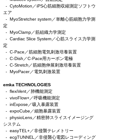
-
CytoMotion／iPS心筋細胞収縮測定ソフトウ
エア
-
MyoStretcher system／単離心筋細胞力学測
定
-
MyoClamp／筋組織力学測定
-
Cardiac Slice System／心筋スライス力学測
定
-
C-Pace／筋細胞電気刺激培養装置
- C-Dish／C-Pace用カーボン電極
-
C-Stretch／筋細胞伸展刺激培養装置
​ -
MyoPacer／電気刺激装置
emka TECHNOLOGIES
- flexiVent／肺機能測定
- vivoFlow+／呼吸機能測定
- inExpose／吸入暴露装置
- expoCube／細胞暴露装置
- physioLens／精密肺スライスイメージング
システム
- easyTEL+／非侵襲テレメトリー
- ecgTUNNEL／非侵襲心電図レコーディング