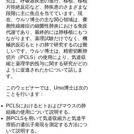
究は、呼吸器疾患の進行、移植、移植
片拒絶反応など、肺疾患のさまざまな
段階に主に焦点を当てています。現
在、ウルソ博士の主な関心領域は、嚢
胞性線維症の細菌性肺炎における免疫
代謝であり、最終的には肺移植にもつ
ながります。薬理試験だけでなく、機
械的反応もヒトの肺で研究するのは難
しいです。ウルソ博士は、精密切断肺
切片（PCLS）の使用により、気道収
縮と薬理学的投与に関する研究がどの
ように促進されたかについて話しま
す。
このウェビナーでは、Urso博士は次の
ことを行います：
PCLSにおけるヒトおよびマウスの肺
組織の使用について説明する。
肺PCLSを用いて気道収縮力と気道平
滑筋の遺伝子発現を測定する方法につ
いて説明する。