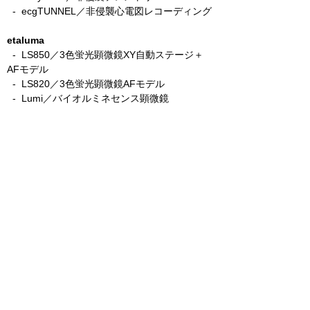
- ecgTUNNEL／非侵襲心電図レコーディング
etaluma
​
- LS850／3色蛍光顕微鏡XY自動ステージ＋
AFモデル
-
LS820／3色蛍光顕微鏡AFモデル
- Lumi／バイオルミネセンス顕微鏡
Precisionary
​
- VF-510-0Z／自動組織切片スライサー
- VF-210-0Z／手動組織切片スライサー
- VF-800-0Z／ハイスループット組織切片スラ
イサー
CellScale
- MicroTester／マイクロスケール圧縮強度測
定
- BioTester／2軸同時伸展強度測定
- UniVert／1軸引張・圧縮・3点曲強度測定
- Eclipse／超低荷重向けフォースセンサー