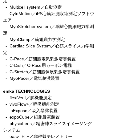
定
-
Multicell system／自動測定
-
CytoMotion／iPS心筋細胞収縮測定ソフトウ
エア
-
MyoStretcher system／単離心筋細胞力学測
定
-
MyoClamp／筋組織力学測定
-
Cardiac Slice System／心筋スライス力学測
定
-
C-Pace／筋細胞電気刺激培養装置
- C-Dish／C-Pace用カーボン電極
-
C-Stretch／筋細胞伸展刺激培養装置
​ -
MyoPacer／電気刺激装置
emka TECHNOLOGIES
- flexiVent／肺機能測定
- vivoFlow+／呼吸機能測定
- inExpose／吸入暴露装置
- expoCube／細胞暴露装置
- physioLens／精密肺スライスイメージング
システム
- easyTEL+／非侵襲テレメトリー